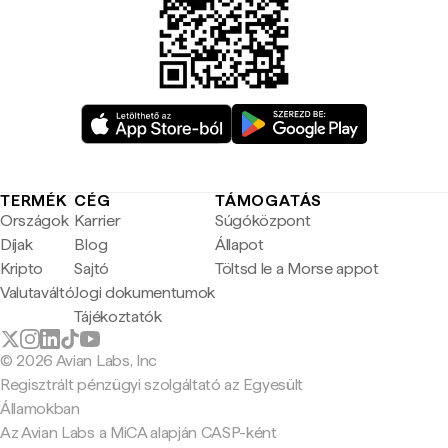
TERMÉK
CÉG
TÁMOGATÁS
Országok
Karrier
Súgóközpont
Díjak
Blog
Állapot
Kripto
Sajtó
Töltsd le a Morse appot
Valutaváltó
Jogi dokumentumok
Tájékoztatók
© 2026 Avian Labs, Inc
Regisztrált pénzügyi szolgáltató az Egyesült
Államokban
Az Avian Labs a MiCA alapján CASP-ként