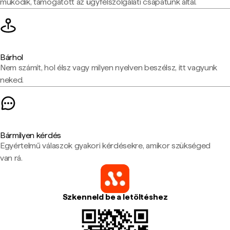
működik, támogatott az ügyfélszolgálati csapatunk által.
Bárhol
Nem számít, hol élsz vagy milyen nyelven beszélsz, itt vagyunk
neked.
Bármilyen kérdés
Egyértelmű válaszok gyakori kérdésekre, amikor szükséged
van rá.
Szkenneld be a letöltéshez