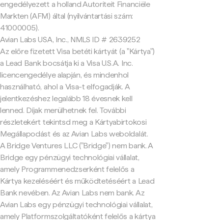
engedélyezett a holland Autoriteit Financiële
Markten (AFM) által (nyilvántartási szám:
41000005).
Avian Labs USA, Inc., NMLS ID # 2639252
Az előre fizetett Visa betéti kártyát (a "Kártya")
a Lead Bank bocsátja ki a Visa U.S.A. Inc.
licencengedélye alapján, és mindenhol
használható, ahol a Visa-t elfogadják. A
jelentkezéshez legalább 18 évesnek kell
lenned. Díjak merülhetnek fel. További
részletekért tekintsd meg a Kártyabirtokosi
Megállapodást és az Avian Labs weboldalát.
A Bridge Ventures LLC ("Bridge") nem bank. A
Bridge egy pénzügyi technológiai vállalat,
amely Programmenedzserként felelős a
Kártya kezeléséért és működtetéséért a Lead
Bank nevében. Az Avian Labs nem bank. Az
Avian Labs egy pénzügyi technológiai vállalat,
amely Platformszolgáltatóként felelős a kártya