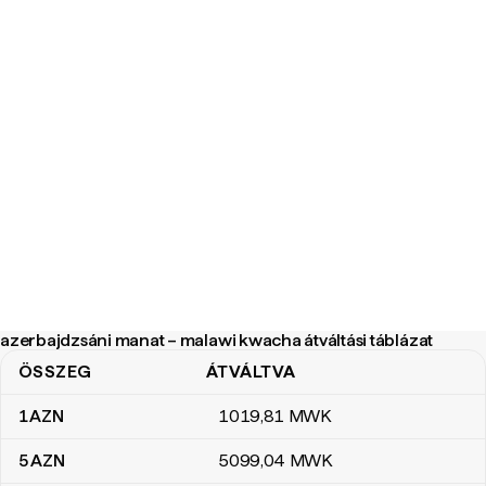
azerbajdzsáni manat – malawi kwacha átváltási táblázat
ÖSSZEG
ÁTVÁLTVA
azerbajdzsáni manat – malawi kwacha átváltási táblázat
1
AZN
1019
,81
MWK
5
AZN
5099
,04
MWK