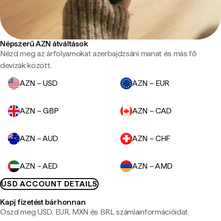
Népszerű AZN átváltások
Nézd meg az árfolyamokat azerbajdzsáni manat és más fő
devizák között.
AZN – USD
AZN – EUR
AZN – GBP
AZN – CAD
AZN – AUD
AZN – CHF
AZN – AED
AZN – AMD
USD ACCOUNT DETAILS
Kapj fizetést bárhonnan
Oszd meg USD, EUR, MXN és BRL számlainformációidat