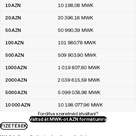
10
AZN
10 198
,08
MWK
20
AZN
20 396
,16
MWK
50
AZN
50 990
,39
MWK
100
AZN
101 980
,78
MWK
500
AZN
509 903
,90
MWK
1000
AZN
1 019 807
,80
MWK
2000
AZN
2 039 615
,59
MWK
5000
AZN
5 099 038
,98
MWK
10 000
AZN
10 198 077
,96
MWK
Fordítva szeretnéd átváltani?
Váltsd át MWK-ot AZN formátumra
FIZETÉSEK