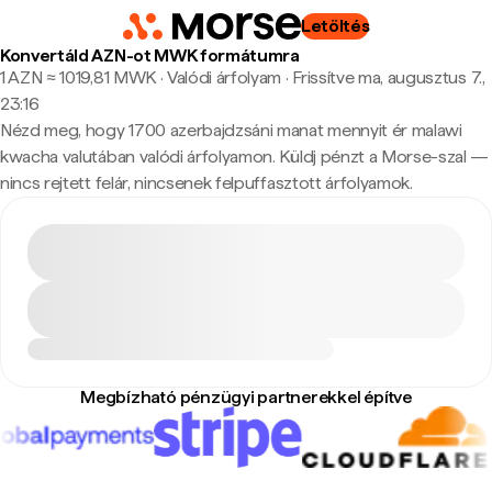
Letöltés
Konvertáld AZN-ot MWK formátumra
1 AZN ≈ 1019,81 MWK · Valódi árfolyam
·
Frissítve ma, augusztus 7.,
23:16
Nézd meg, hogy 1700 azerbajdzsáni manat mennyit ér malawi
kwacha valutában valódi árfolyamon. Küldj pénzt a Morse-szal —
nincs rejtett felár, nincsenek felpuffasztott árfolyamok.
Megbízható pénzügyi partnerekkel építve