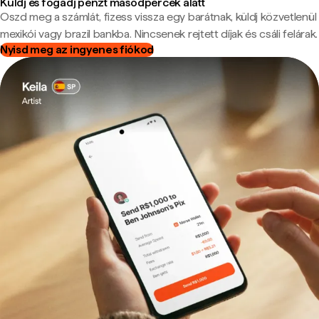
Küldj és fogadj pénzt másodpercek alatt
Oszd meg a számlát, fizess vissza egy barátnak, küldj közvetlenül
mexikói vagy brazil bankba. Nincsenek rejtett díjak és csáli felárak.
Nyisd meg az ingyenes fiókod