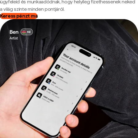
ügyfeleid és munkaadódnak, hogy helyileg fizethessenek neked
a világ szinte minden pontjáról.
Keress pénzt ma