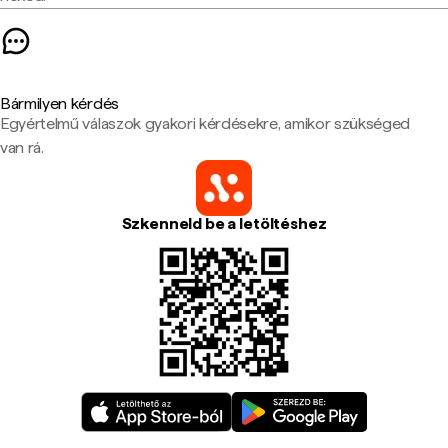
Bármilyen kérdés
Egyértelmű válaszok gyakori kérdésekre, amikor szükséged
van rá.
Szkenneld be a letöltéshez