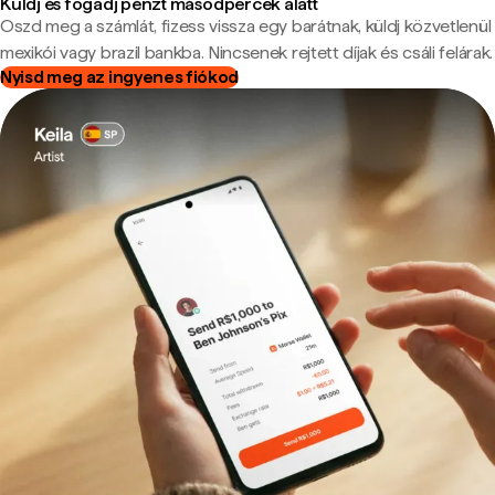
Küldj és fogadj pénzt másodpercek alatt
Oszd meg a számlát, fizess vissza egy barátnak, küldj közvetlenül
mexikói vagy brazil bankba. Nincsenek rejtett díjak és csáli felárak.
Nyisd meg az ingyenes fiókod