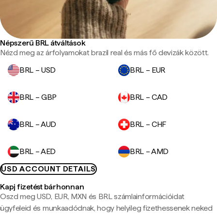
Népszerű BRL átváltások
Nézd meg az árfolyamokat brazil real és más fő devizák között.
BRL – USD
BRL – EUR
BRL – GBP
BRL – CAD
BRL – AUD
BRL – CHF
BRL – AED
BRL – AMD
USD ACCOUNT DETAILS
Kapj fizetést bárhonnan
Oszd meg USD, EUR, MXN és BRL számlainformációidat
ügyfeleid és munkaadódnak, hogy helyileg fizethessenek neked