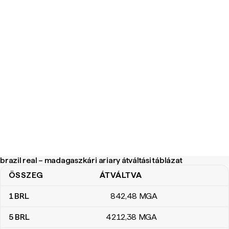
brazil real – madagaszkári ariary átváltási táblázat
ÖSSZEG
ÁTVÁLTVA
brazil real – madagaszkári ariary átváltási táblázat
1
BRL
842
,48
MGA
5
BRL
4212
,38
MGA