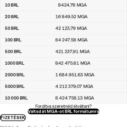
10
BRL
8424
,76
MGA
20
BRL
16 849
,52
MGA
50
BRL
42 123
,79
MGA
100
BRL
84 247
,58
MGA
500
BRL
421 237
,91
MGA
1000
BRL
842 475
,81
MGA
2000
BRL
1 684 951
,63
MGA
5000
BRL
4 212 379
,07
MGA
10 000
BRL
8 424 758
,13
MGA
Fordítva szeretnéd átváltani?
Váltsd át MGA-ot BRL formátumra
FIZETÉSEK