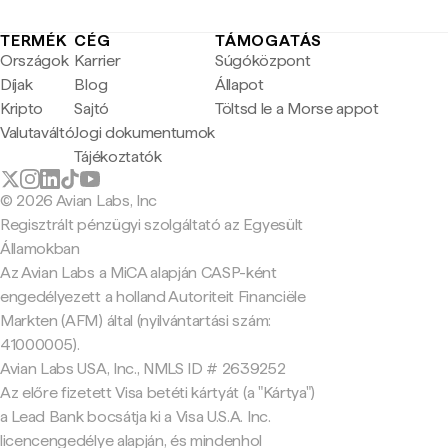
TERMÉK
CÉG
TÁMOGATÁS
Országok
Karrier
Súgóközpont
Díjak
Blog
Állapot
Kripto
Sajtó
Töltsd le a Morse appot
Valutaváltó
Jogi dokumentumok
Tájékoztatók
© 2026 Avian Labs, Inc
Regisztrált pénzügyi szolgáltató az Egyesült
Államokban
Az Avian Labs a MiCA alapján CASP-ként
engedélyezett a holland Autoriteit Financiële
Markten (AFM) által (nyilvántartási szám:
41000005).
Avian Labs USA, Inc., NMLS ID # 2639252
Az előre fizetett Visa betéti kártyát (a "Kártya")
a Lead Bank bocsátja ki a Visa U.S.A. Inc.
licencengedélye alapján, és mindenhol