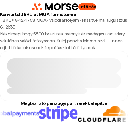
Letöltés
Konvertáld BRL-ot MGA formátumra
1 BRL ≈ 842,4758 MGA · Valódi árfolyam
·
Frissítve ma, augusztus
6., 21:33
Nézd meg, hogy 5500 brazil real mennyit ér madagaszkári ariary
valutában valódi árfolyamon. Küldj pénzt a Morse-szal — nincs
rejtett felár, nincsenek felpuffasztott árfolyamok.
Megbízható pénzügyi partnerekkel építve