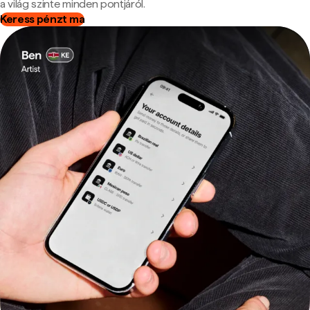
a világ szinte minden pontjáról.
Keress pénzt ma