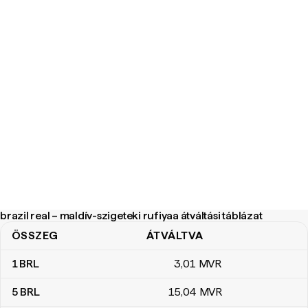
brazil real – maldív-szigeteki rufiyaa átváltási táblázat
ÖSSZEG
ÁTVÁLTVA
brazil real – maldív-szigeteki rufiyaa átváltási táblázat
1
BRL
3
,01
MVR
5
BRL
15
,04
MVR