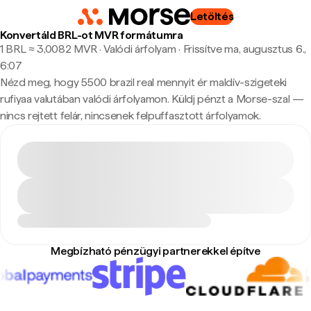
Letöltés
Konvertáld BRL-ot MVR formátumra
1 BRL ≈ 3,0082 MVR · Valódi árfolyam
·
Frissítve ma, augusztus 6.,
6:07
Nézd meg, hogy 5500 brazil real mennyit ér maldív-szigeteki
rufiyaa valutában valódi árfolyamon. Küldj pénzt a Morse-szal —
nincs rejtett felár, nincsenek felpuffasztott árfolyamok.
Megbízható pénzügyi partnerekkel építve