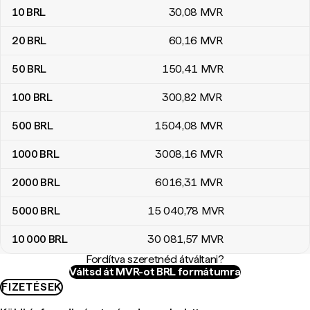
10
BRL
30
,08
MVR
20
BRL
60
,16
MVR
50
BRL
150
,41
MVR
100
BRL
300
,82
MVR
500
BRL
1504
,08
MVR
1000
BRL
3008
,16
MVR
2000
BRL
6016
,31
MVR
5000
BRL
15 040
,78
MVR
10 000
BRL
30 081
,57
MVR
Fordítva szeretnéd átváltani?
Váltsd át MVR-ot BRL formátumra
FIZETÉSEK