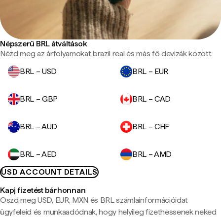
Népszerű BRL átváltások
Nézd meg az árfolyamokat brazil real és más fő devizák között.
BRL – USD
BRL – EUR
BRL – GBP
BRL – CAD
BRL – AUD
BRL – CHF
BRL – AED
BRL – AMD
USD ACCOUNT DETAILS
Kapj fizetést bárhonnan
Oszd meg USD, EUR, MXN és BRL számlainformációidat
ügyfeleid és munkaadódnak, hogy helyileg fizethessenek neked