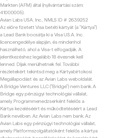
Markten (AFM) által (nyilvántartási szám:
41000005).
Avian Labs USA, Inc., NMLS ID # 2639252
Az előre fizetett Visa betéti kártyát (a "Kártya")
a Lead Bank bocsátja ki a Visa U.S.A. Inc.
licencengedélye alapján, és mindenhol
használható, ahol a Visa-t elfogadják. A
jelentkezéshez legalább 18 évesnek kell
lenned. Díjak merülhetnek fel. További
részletekért tekintsd meg a Kártyabirtokosi
Megállapodást és az Avian Labs weboldalát.
A Bridge Ventures LLC ("Bridge") nem bank. A
Bridge egy pénzügyi technológiai vállalat,
amely Programmenedzserként felelős a
Kártya kezeléséért és működtetéséért a Lead
Bank nevében. Az Avian Labs nem bank. Az
Avian Labs egy pénzügyi technológiai vállalat,
amely Platformszolgáltatóként felelős a kártya