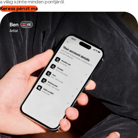
a világ szinte minden pontjáról.
Keress pénzt ma