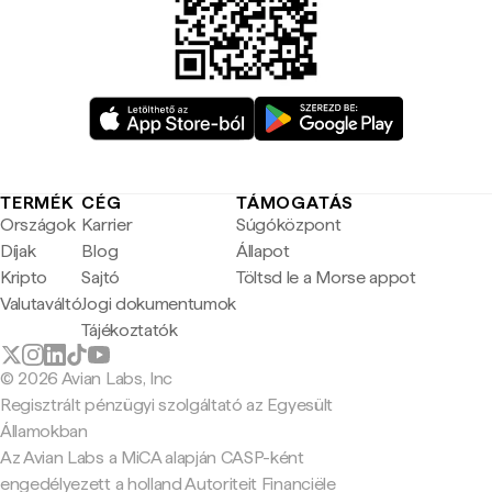
TERMÉK
CÉG
TÁMOGATÁS
Országok
Karrier
Súgóközpont
Díjak
Blog
Állapot
Kripto
Sajtó
Töltsd le a Morse appot
Valutaváltó
Jogi dokumentumok
Tájékoztatók
© 2026 Avian Labs, Inc
Regisztrált pénzügyi szolgáltató az Egyesült
Államokban
Az Avian Labs a MiCA alapján CASP-ként
engedélyezett a holland Autoriteit Financiële