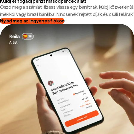
Küldj és fogadj pénzt másodpercek alatt
Oszd meg a számlát, fizess vissza egy barátnak, küldj közvetlenül
mexikói vagy brazil bankba. Nincsenek rejtett díjak és csáli felárak.
Nyisd meg az ingyenes fiókod