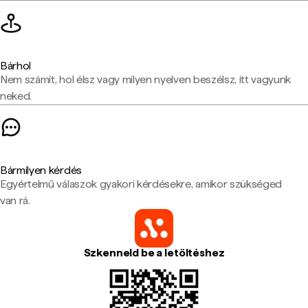
Bárhol
Nem számít, hol élsz vagy milyen nyelven beszélsz, itt vagyunk
neked.
Bármilyen kérdés
Egyértelmű válaszok gyakori kérdésekre, amikor szükséged
van rá.
Szkenneld be a letöltéshez