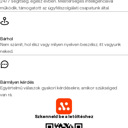
24/7 segítség, egész évben. Mesterséges intelligenciával
működik, támogatott az ügyfélszolgálati csapatunk által.
Bárhol
Nem számít, hol élsz vagy milyen nyelven beszélsz, itt vagyunk
neked.
Bármilyen kérdés
Egyértelmű válaszok gyakori kérdésekre, amikor szükséged
van rá.
Szkenneld be a letöltéshez