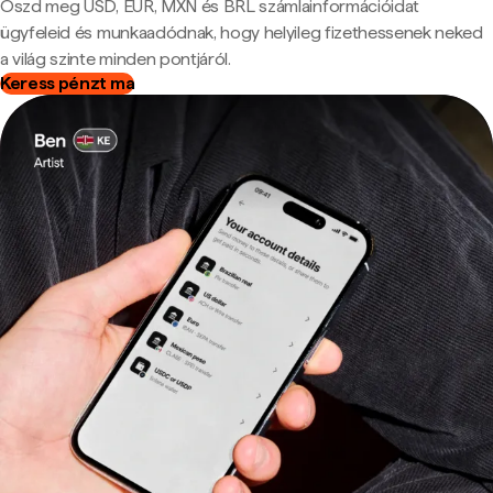
Oszd meg USD, EUR, MXN és BRL számlainformációidat
ügyfeleid és munkaadódnak, hogy helyileg fizethessenek neked
a világ szinte minden pontjáról.
Keress pénzt ma