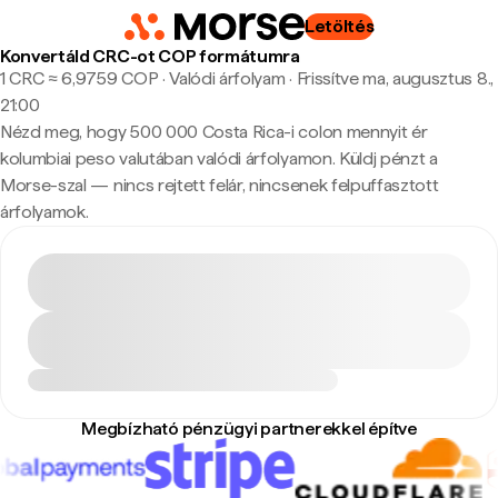
Letöltés
Konvertáld CRC-ot COP formátumra
1 CRC ≈ 6,9759 COP · Valódi árfolyam
·
Frissítve ma, augusztus 8.,
21:00
Nézd meg, hogy 500 000 Costa Rica-i colon mennyit ér
kolumbiai peso valutában valódi árfolyamon. Küldj pénzt a
Morse-szal — nincs rejtett felár, nincsenek felpuffasztott
árfolyamok.
Megbízható pénzügyi partnerekkel építve