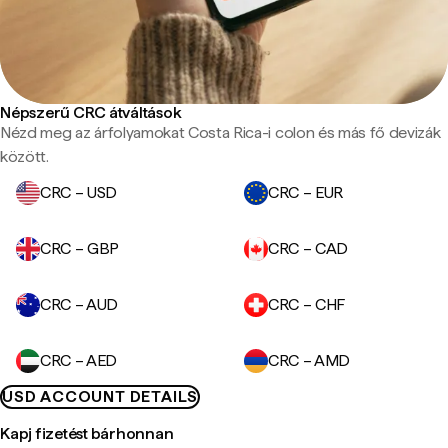
Népszerű CRC átváltások
Nézd meg az árfolyamokat Costa Rica-i colon és más fő devizák
között.
CRC – USD
CRC – EUR
CRC – GBP
CRC – CAD
CRC – AUD
CRC – CHF
CRC – AED
CRC – AMD
USD ACCOUNT DETAILS
Kapj fizetést bárhonnan