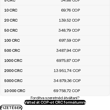
5
CRC
34
,88
COP
10
CRC
69
,76
COP
20
CRC
139
,52
COP
50
CRC
348
,79
COP
100
CRC
697
,59
COP
500
CRC
3487
,94
COP
1000
CRC
6975
,87
COP
2000
CRC
13 951
,74
COP
5000
CRC
34 879
,36
COP
10 000
CRC
69 758
,72
COP
Fordítva szeretnéd átváltani?
Váltsd át COP-ot CRC formátumra
FIZETÉSEK