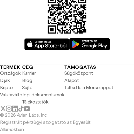
TERMÉK
CÉG
TÁMOGATÁS
Országok
Karrier
Súgóközpont
Díjak
Blog
Állapot
Kripto
Sajtó
Töltsd le a Morse appot
Valutaváltó
Jogi dokumentumok
Tájékoztatók
© 2026 Avian Labs, Inc
Regisztrált pénzügyi szolgáltató az Egyesült
Államokban