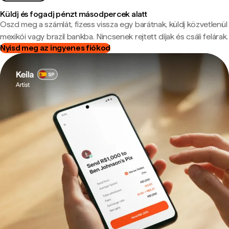
Küldj és fogadj pénzt másodpercek alatt
Oszd meg a számlát, fizess vissza egy barátnak, küldj közvetlenül
mexikói vagy brazil bankba. Nincsenek rejtett díjak és csáli felárak.
Nyisd meg az ingyenes fiókod