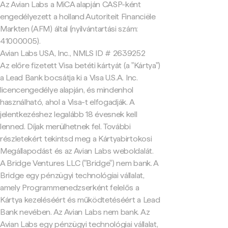
Az Avian Labs a MiCA alapján CASP-ként
engedélyezett a holland Autoriteit Financiële
Markten (AFM) által (nyilvántartási szám:
41000005).
Avian Labs USA, Inc., NMLS ID # 2639252
Az előre fizetett Visa betéti kártyát (a "Kártya")
a Lead Bank bocsátja ki a Visa U.S.A. Inc.
licencengedélye alapján, és mindenhol
használható, ahol a Visa-t elfogadják. A
jelentkezéshez legalább 18 évesnek kell
lenned. Díjak merülhetnek fel. További
részletekért tekintsd meg a Kártyabirtokosi
Megállapodást és az Avian Labs weboldalát.
A Bridge Ventures LLC ("Bridge") nem bank. A
Bridge egy pénzügyi technológiai vállalat,
amely Programmenedzserként felelős a
Kártya kezeléséért és működtetéséért a Lead
Bank nevében. Az Avian Labs nem bank. Az
Avian Labs egy pénzügyi technológiai vállalat,