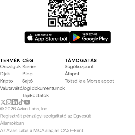
TERMÉK
CÉG
TÁMOGATÁS
Országok
Karrier
Súgóközpont
Díjak
Blog
Állapot
Kripto
Sajtó
Töltsd le a Morse appot
Valutaváltó
Jogi dokumentumok
Tájékoztatók
© 2026 Avian Labs, Inc
Regisztrált pénzügyi szolgáltató az Egyesült
Államokban
Az Avian Labs a MiCA alapján CASP-ként