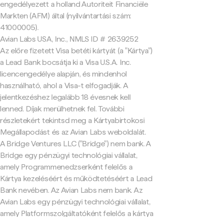
engedélyezett a holland Autoriteit Financiële
Markten (AFM) által (nyilvántartási szám:
41000005).
Avian Labs USA, Inc., NMLS ID # 2639252
Az előre fizetett Visa betéti kártyát (a "Kártya")
a Lead Bank bocsátja ki a Visa U.S.A. Inc.
licencengedélye alapján, és mindenhol
használható, ahol a Visa-t elfogadják. A
jelentkezéshez legalább 18 évesnek kell
lenned. Díjak merülhetnek fel. További
részletekért tekintsd meg a Kártyabirtokosi
Megállapodást és az Avian Labs weboldalát.
A Bridge Ventures LLC ("Bridge") nem bank. A
Bridge egy pénzügyi technológiai vállalat,
amely Programmenedzserként felelős a
Kártya kezeléséért és működtetéséért a Lead
Bank nevében. Az Avian Labs nem bank. Az
Avian Labs egy pénzügyi technológiai vállalat,
amely Platformszolgáltatóként felelős a kártya