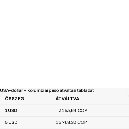
USA-dollár – kolumbiai peso átváltási táblázat
ÖSSZEG
ÁTVÁLTVA
USA-dollár – kolumbiai peso átváltási táblázat
1
USD
3153
,64
COP
5
USD
15 768
,20
COP