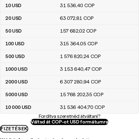
10
USD
31 536
,40
COP
20
USD
63 072
,81
COP
50
USD
157 682
,02
COP
100
USD
315 364
,05
COP
500
USD
1 576 820
,24
COP
1000
USD
3 153 640
,47
COP
2000
USD
6 307 280
,94
COP
5000
USD
15 768 202
,35
COP
10 000
USD
31 536 404
,70
COP
Fordítva szeretnéd átváltani?
Váltsd át COP-ot USD formátumra
FIZETÉSEK