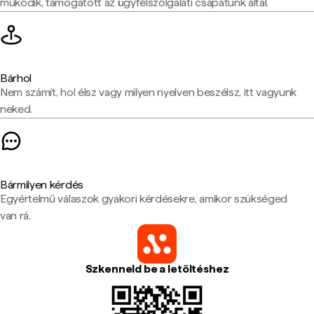
működik, támogatott az ügyfélszolgálati csapatunk által.
Bárhol
Nem számít, hol élsz vagy milyen nyelven beszélsz, itt vagyunk
neked.
Bármilyen kérdés
Egyértelmű válaszok gyakori kérdésekre, amikor szükséged
van rá.
Szkenneld be a letöltéshez