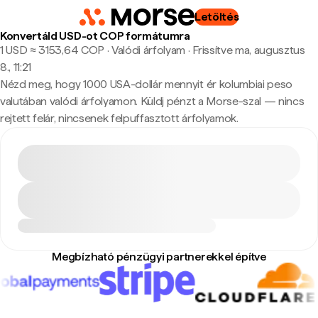
Letöltés
Konvertáld USD-ot COP formátumra
1 USD ≈ 3153,64 COP · Valódi árfolyam
·
Frissítve ma, augusztus
8., 11:21
Nézd meg, hogy 1000 USA-dollár mennyit ér kolumbiai peso
valutában valódi árfolyamon. Küldj pénzt a Morse-szal — nincs
rejtett felár, nincsenek felpuffasztott árfolyamok.
Megbízható pénzügyi partnerekkel építve