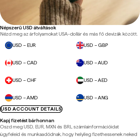
Népszerű USD átváltások
Nézd meg az árfolyamokat USA-dollár és más fő devizák között.
USD – EUR
USD – GBP
USD – CAD
USD – AUD
USD – CHF
USD – AED
USD – AMD
USD – ANG
USD ACCOUNT DETAILS
Kapj fizetést bárhonnan
Oszd meg USD, EUR, MXN és BRL számlainformációidat
ügyfeleid és munkaadódnak, hogy helyileg fizethessenek neked