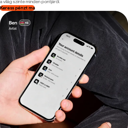
a világ szinte minden pontjáról.
Keress pénzt ma