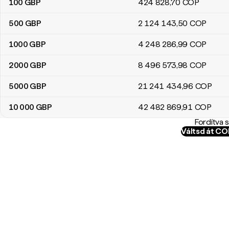
100
GBP
424 828
,70
COP
500
GBP
2 124 143
,50
COP
1000
GBP
4 248 286
,99
COP
2000
GBP
8 496 573
,98
COP
5000
GBP
21 241 434
,96
COP
10 000
GBP
42 482 869
,91
COP
Fordítva 
Váltsd át C