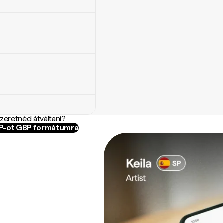
szeretnéd átváltani?
OP-ot GBP formátumra