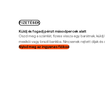
FIZETÉSEK
Küldj és fogadj pénzt másodpercek alatt
Oszd meg a számlát, fizess vissza egy barátnak, küldj
mexikói vagy brazil bankba. Nincsenek rejtett díjak és c
Nyisd meg az ingyenes fiókod