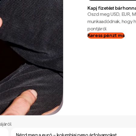
Kapj fizetést bárhonn
Oszd meg USD, EUR, MX
munkaadódnak, hogy hel
pontjáról.
Keress pénzt ma
járól.
Nézd meg a euró – kolumbiai peso árfolyamokat