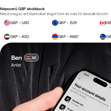
Népszerű GBP átváltások
Nézd meg az árfolyamokat angol font és más fő devizák között.
GBP – USD
GBP – EUR
GB
GBP – AED
GBP – AMD
GB