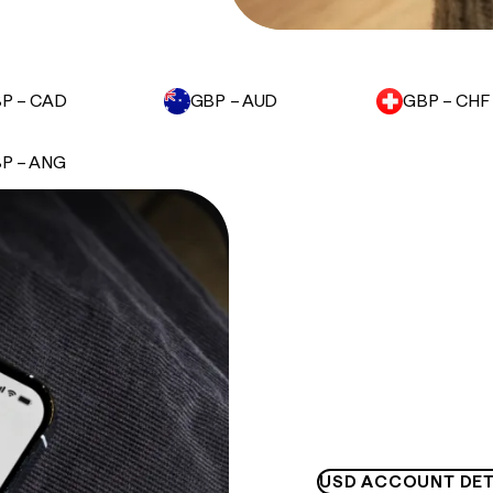
P – CAD
GBP – AUD
GBP – CHF
P – ANG
USD ACCOUNT DET