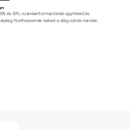
an
N és BRL számlainformációidat ügyfeleid és
yileg fizethessenek neked a világ szinte minden