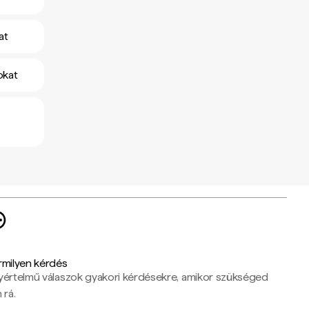
at
okat
rmilyen kérdés
yértelmű válaszok gyakori kérdésekre, amikor szükséged
 rá.