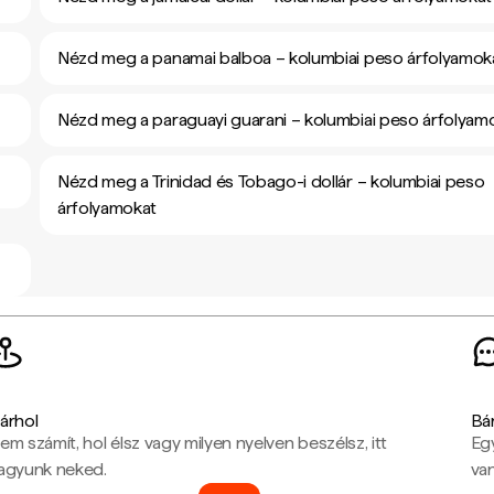
Nézd meg a panamai balboa – kolumbiai peso árfolyamok
Nézd meg a paraguayi guarani – kolumbiai peso árfolyam
Nézd meg a Trinidad és Tobago-i dollár – kolumbiai peso
árfolyamokat
árhol
Bá
em számít, hol élsz vagy milyen nyelven beszélsz, itt
Eg
agyunk neked.
van