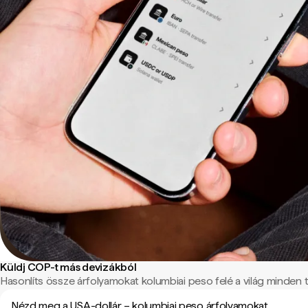
Küldj COP-t más devizákból
Hasonlíts össze árfolyamokat kolumbiai peso felé a világ minden tá
Nézd meg a USA-dollár – kolumbiai peso árfolyamokat