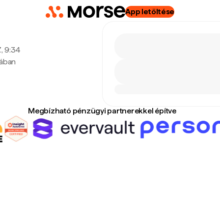
App letöltése
., 9:34
tában
Megbízható pénzügyi partnerekkel építve