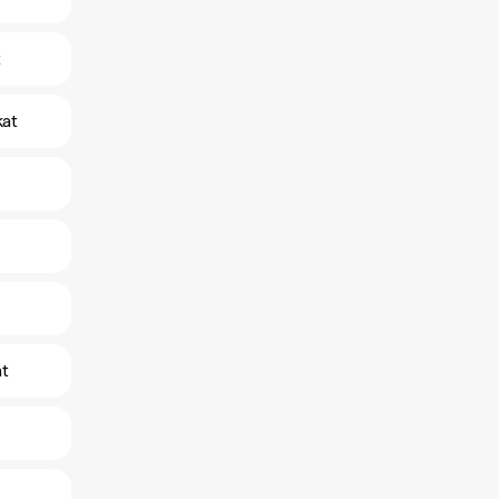
t
kat
at