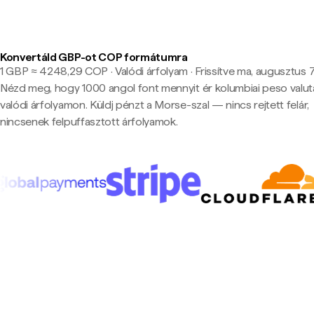
Konvertáld GBP-ot COP formátumra
1 GBP ≈ 4248,29 COP · Valódi árfolyam
·
Frissítve ma, augusztus 7
Nézd meg, hogy 1000 angol font mennyit ér kolumbiai peso valu
valódi árfolyamon. Küldj pénzt a Morse-szal — nincs rejtett felár,
nincsenek felpuffasztott árfolyamok.