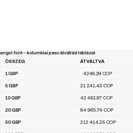
angol font – kolumbiai peso átváltási táblázat
ÖSSZEG
ÁTVÁLTVA
angol font – kolumbiai peso átváltási táblázat
1
GBP
4248
,29
COP
5
GBP
21 241
,43
COP
10
GBP
42 482
,87
COP
20
GBP
84 965
,74
COP
50
GBP
212 414
,35
COP