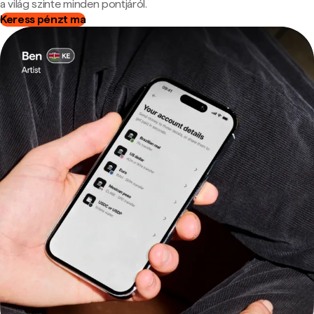
a világ szinte minden pontjáról.
Keress pénzt ma