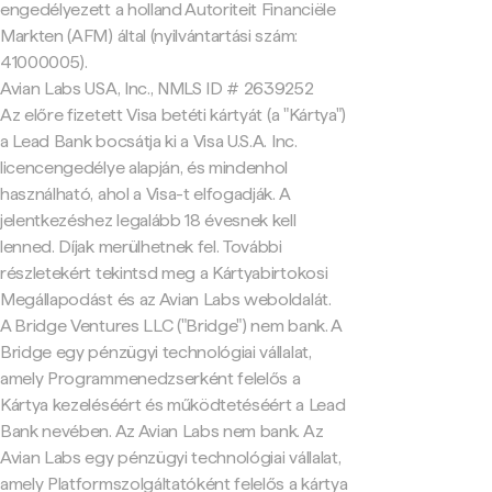
engedélyezett a holland Autoriteit Financiële
Markten (AFM) által (nyilvántartási szám:
41000005).
Avian Labs USA, Inc., NMLS ID # 2639252
Az előre fizetett Visa betéti kártyát (a "Kártya")
a Lead Bank bocsátja ki a Visa U.S.A. Inc.
licencengedélye alapján, és mindenhol
használható, ahol a Visa-t elfogadják. A
jelentkezéshez legalább 18 évesnek kell
lenned. Díjak merülhetnek fel. További
részletekért tekintsd meg a Kártyabirtokosi
Megállapodást és az Avian Labs weboldalát.
A Bridge Ventures LLC ("Bridge") nem bank. A
Bridge egy pénzügyi technológiai vállalat,
amely Programmenedzserként felelős a
Kártya kezeléséért és működtetéséért a Lead
Bank nevében. Az Avian Labs nem bank. Az
Avian Labs egy pénzügyi technológiai vállalat,
amely Platformszolgáltatóként felelős a kártya