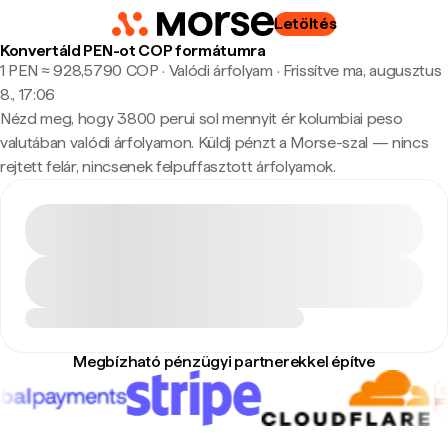
Letöltés
Konvertáld PEN-ot COP formátumra
1 PEN ≈ 928,5790 COP · Valódi árfolyam
·
Frissítve ma, augusztus
8., 17:06
Nézd meg, hogy 3800 perui sol mennyit ér kolumbiai peso
valutában valódi árfolyamon. Küldj pénzt a Morse-szal — nincs
rejtett felár, nincsenek felpuffasztott árfolyamok.
Megbízható pénzügyi partnerekkel építve