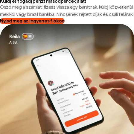
Küldj és fogadj pénzt másodpercek alatt
Oszd meg a számlát, fizess vissza egy barátnak, küldj közvetlenül
mexikói vagy brazil bankba. Nincsenek rejtett díjak és csáli felárak.
Nyisd meg az ingyenes fiókod