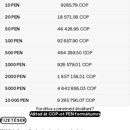
10
PEN
9285
,79
COP
20
PEN
18 571
,58
COP
50
PEN
46 428
,95
COP
100
PEN
92 857
,90
COP
500
PEN
464 289
,50
COP
1000
PEN
928 579
,01
COP
2000
PEN
1 857 158
,01
COP
5000
PEN
4 642 895
,03
COP
10 000
PEN
9 285 790
,07
COP
Fordítva szeretnéd átváltani?
Váltsd át COP-ot PEN formátumra
FIZETÉSEK