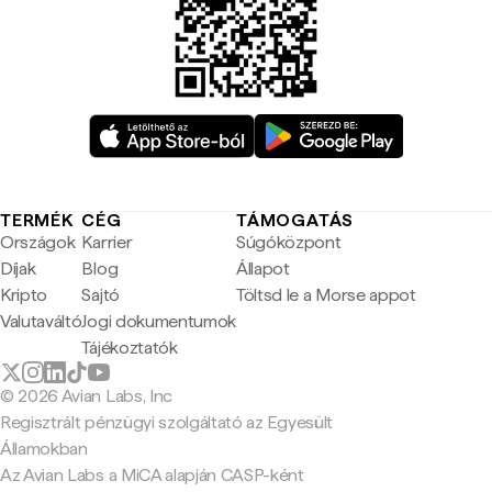
TERMÉK
CÉG
TÁMOGATÁS
Országok
Karrier
Súgóközpont
Díjak
Blog
Állapot
Kripto
Sajtó
Töltsd le a Morse appot
Valutaváltó
Jogi dokumentumok
Tájékoztatók
© 2026 Avian Labs, Inc
Regisztrált pénzügyi szolgáltató az Egyesült
Államokban
Az Avian Labs a MiCA alapján CASP-ként