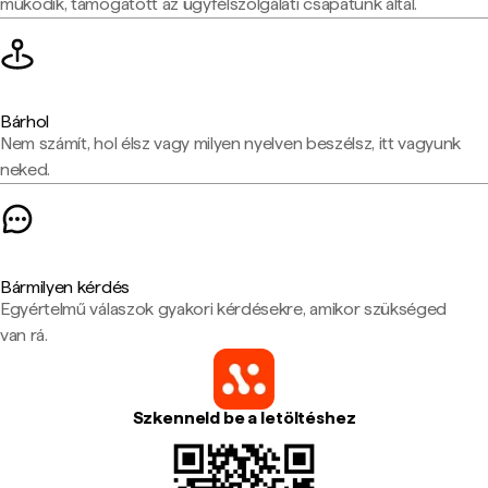
működik, támogatott az ügyfélszolgálati csapatunk által.
Bárhol
Nem számít, hol élsz vagy milyen nyelven beszélsz, itt vagyunk
neked.
Bármilyen kérdés
Egyértelmű válaszok gyakori kérdésekre, amikor szükséged
van rá.
Szkenneld be a letöltéshez