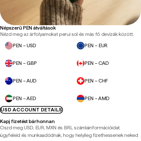
Népszerű PEN átváltások
Nézd meg az árfolyamokat perui sol és más fő devizák között.
PEN – USD
PEN – EUR
PEN – GBP
PEN – CAD
PEN – AUD
PEN – CHF
PEN – AED
PEN – AMD
USD ACCOUNT DETAILS
Kapj fizetést bárhonnan
Oszd meg USD, EUR, MXN és BRL számlainformációidat
ügyfeleid és munkaadódnak, hogy helyileg fizethessenek neked