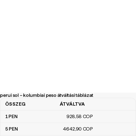
perui sol – kolumbiai peso átváltási táblázat
ÖSSZEG
ÁTVÁLTVA
perui sol – kolumbiai peso átváltási táblázat
1
PEN
928
,58
COP
5
PEN
4642
,90
COP