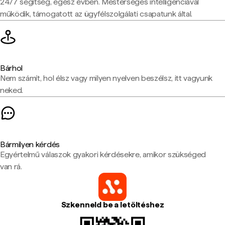
24/7 segítség, egész évben. Mesterséges intelligenciával
működik, támogatott az ügyfélszolgálati csapatunk által.
Bárhol
Nem számít, hol élsz vagy milyen nyelven beszélsz, itt vagyunk
neked.
Bármilyen kérdés
Egyértelmű válaszok gyakori kérdésekre, amikor szükséged
van rá.
Szkenneld be a letöltéshez