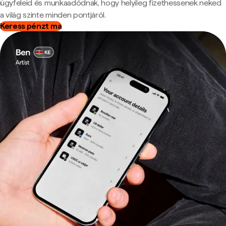
ügyfeleid és munkaadódnak, hogy helyileg fizethessenek neked
a világ szinte minden pontjáról.
Keress pénzt ma