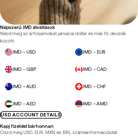
Népszerű JMD átváltások
Nézd meg az árfolyamokat jamaicai dollár és más fő devizák
között.
JMD – USD
JMD – EUR
JMD – GBP
JMD – CAD
JMD – AUD
JMD – CHF
JMD – AED
JMD – AMD
USD ACCOUNT DETAILS
Kapj fizetést bárhonnan
Oszd meg USD, EUR, MXN és BRL számlainformációidat