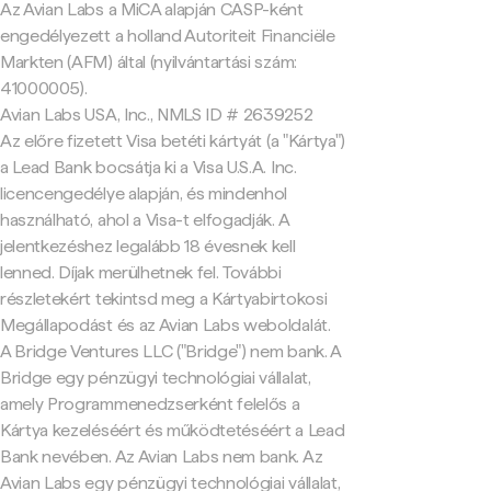
Az Avian Labs a MiCA alapján CASP-ként
engedélyezett a holland Autoriteit Financiële
Markten (AFM) által (nyilvántartási szám:
41000005).
Avian Labs USA, Inc., NMLS ID # 2639252
Az előre fizetett Visa betéti kártyát (a "Kártya")
a Lead Bank bocsátja ki a Visa U.S.A. Inc.
licencengedélye alapján, és mindenhol
használható, ahol a Visa-t elfogadják. A
jelentkezéshez legalább 18 évesnek kell
lenned. Díjak merülhetnek fel. További
részletekért tekintsd meg a Kártyabirtokosi
Megállapodást és az Avian Labs weboldalát.
A Bridge Ventures LLC ("Bridge") nem bank. A
Bridge egy pénzügyi technológiai vállalat,
amely Programmenedzserként felelős a
Kártya kezeléséért és működtetéséért a Lead
Bank nevében. Az Avian Labs nem bank. Az
Avian Labs egy pénzügyi technológiai vállalat,