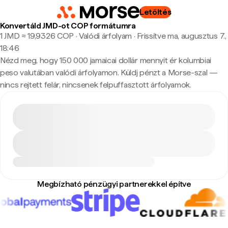
Letöltés
Konvertáld JMD-ot COP formátumra
1 JMD ≈ 19,9326 COP · Valódi árfolyam
·
Frissítve ma, augusztus 7.,
18:46
Nézd meg, hogy 150 000 jamaicai dollár mennyit ér kolumbiai
peso valutában valódi árfolyamon. Küldj pénzt a Morse-szal —
nincs rejtett felár, nincsenek felpuffasztott árfolyamok.
Megbízható pénzügyi partnerekkel építve