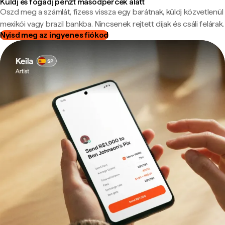
Küldj és fogadj pénzt másodpercek alatt
Oszd meg a számlát, fizess vissza egy barátnak, küldj közvetlenül
mexikói vagy brazil bankba. Nincsenek rejtett díjak és csáli felárak.
Nyisd meg az ingyenes fiókod