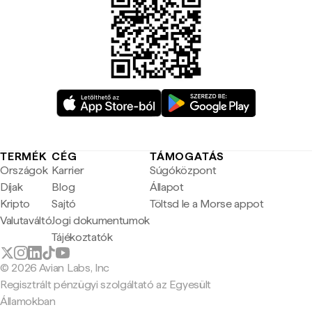
TERMÉK
CÉG
TÁMOGATÁS
Országok
Karrier
Súgóközpont
Díjak
Blog
Állapot
Kripto
Sajtó
Töltsd le a Morse appot
Valutaváltó
Jogi dokumentumok
Tájékoztatók
© 2026 Avian Labs, Inc
Regisztrált pénzügyi szolgáltató az Egyesült
Államokban