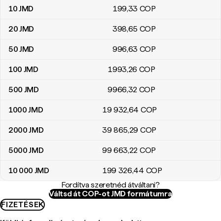
10
JMD
199
,33
COP
20
JMD
398
,65
COP
50
JMD
996
,63
COP
100
JMD
1993
,26
COP
500
JMD
9966
,32
COP
1000
JMD
19 932
,64
COP
2000
JMD
39 865
,29
COP
5000
JMD
99 663
,22
COP
10 000
JMD
199 326
,44
COP
Fordítva szeretnéd átváltani?
Váltsd át COP-ot JMD formátumra
FIZETÉSEK