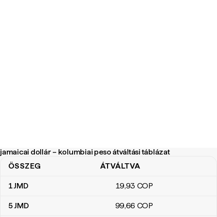
jamaicai dollár – kolumbiai peso átváltási táblázat
ÖSSZEG
ÁTVÁLTVA
jamaicai dollár – kolumbiai peso átváltási táblázat
1
JMD
19
,93
COP
5
JMD
99
,66
COP