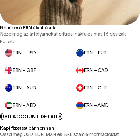
Népszerű ERN átváltások
Nézd meg az árfolyamokat eritreai nakfa és más fő devizák
között.
ERN – USD
ERN – EUR
ERN – GBP
ERN – CAD
ERN – AUD
ERN – CHF
ERN – AED
ERN – AMD
USD ACCOUNT DETAILS
Kapj fizetést bárhonnan
Oszd meg USD, EUR, MXN és BRL számlainformációidat