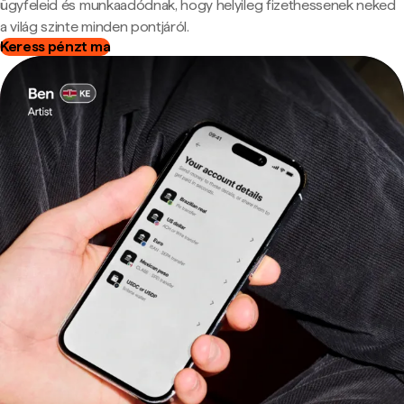
ügyfeleid és munkaadódnak, hogy helyileg fizethessenek neked
a világ szinte minden pontjáról.
Keress pénzt ma