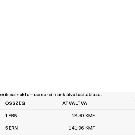
eritreai nakfa – comorei frank átváltási táblázat
ÖSSZEG
ÁTVÁLTVA
eritreai nakfa – comorei frank átváltási táblázat
1
ERN
28
,39
KMF
5
ERN
141
,96
KMF