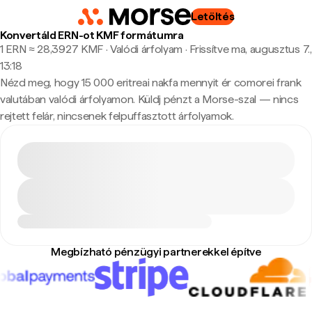
Letöltés
Konvertáld ERN-ot KMF formátumra
1 ERN ≈ 28,3927 KMF · Valódi árfolyam
·
Frissítve ma, augusztus 7.,
13:18
Nézd meg, hogy 15 000 eritreai nakfa mennyit ér comorei frank
valutában valódi árfolyamon. Küldj pénzt a Morse-szal — nincs
rejtett felár, nincsenek felpuffasztott árfolyamok.
Megbízható pénzügyi partnerekkel építve