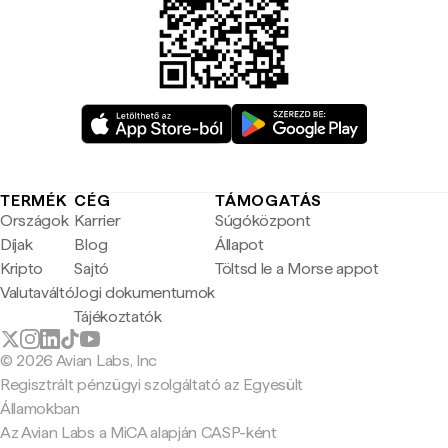
TERMÉK
CÉG
TÁMOGATÁS
Országok
Karrier
Súgóközpont
Díjak
Blog
Állapot
Kripto
Sajtó
Töltsd le a Morse appot
Valutaváltó
Jogi dokumentumok
Tájékoztatók
© 2026 Avian Labs, Inc
Regisztrált pénzügyi szolgáltató az Egyesült
Államokban
Az Avian Labs a MiCA alapján CASP-ként