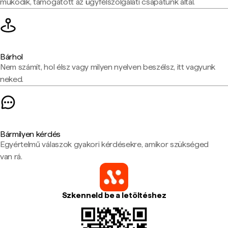
működik, támogatott az ügyfélszolgálati csapatunk által.
Bárhol
Nem számít, hol élsz vagy milyen nyelven beszélsz, itt vagyunk
neked.
Bármilyen kérdés
Egyértelmű válaszok gyakori kérdésekre, amikor szükséged
van rá.
Szkenneld be a letöltéshez