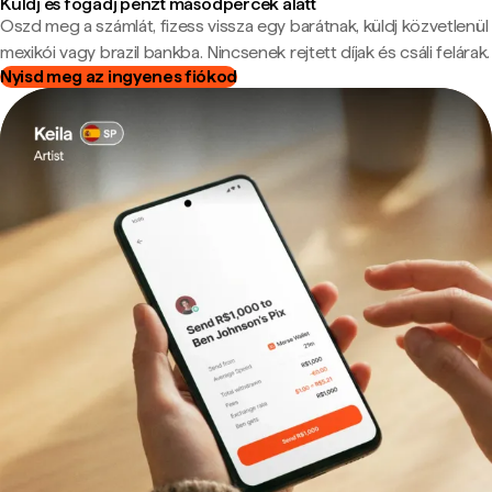
Küldj és fogadj pénzt másodpercek alatt
Oszd meg a számlát, fizess vissza egy barátnak, küldj közvetlenül
mexikói vagy brazil bankba. Nincsenek rejtett díjak és csáli felárak.
Nyisd meg az ingyenes fiókod