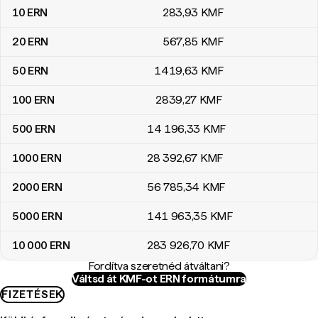
10
ERN
283
,93
KMF
20
ERN
567
,85
KMF
50
ERN
1419
,63
KMF
100
ERN
2839
,27
KMF
500
ERN
14 196
,33
KMF
1000
ERN
28 392
,67
KMF
2000
ERN
56 785
,34
KMF
5000
ERN
141 963
,35
KMF
10 000
ERN
283 926
,70
KMF
Fordítva szeretnéd átváltani?
Váltsd át KMF-ot ERN formátumra
FIZETÉSEK