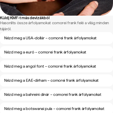
Küldj KMF-t más devizákból
Hasonlíts össze árfolyamokat comorei frank felé a világ minden
tájáról.
Nézd meg a USA-dollár – comorei frank árfolyamokat
Nézd meg a euró – comorei frank árfolyamokat
Nézd meg a angol font – comorei frank árfolyamokat
Nézd meg a EAE-dirham – comorei frank árfolyamokat
Nézd meg a bahreini dinár – comorei frank árfolyamokat
Nézd meg a botswanai pula – comorei frank árfolyamokat