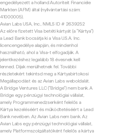
engedélyezett a holland Autoriteit Financiële
Markten (AFM) által (nyilvántartási szám:
41000005).
Avian Labs USA, Inc., NMLS ID # 2639252
Az előre fizetett Visa betéti kártyát (a "Kártya")
a Lead Bank bocsátja ki a Visa U.S.A. Inc.
licencengedélye alapján, és mindenhol
használható, ahol a Visa-t elfogadják. A
jelentkezéshez legalább 18 évesnek kell
lenned. Díjak merülhetnek fel. További
részletekért tekintsd meg a Kártyabirtokosi
Megállapodást és az Avian Labs weboldalát.
A Bridge Ventures LLC ("Bridge") nem bank. A
Bridge egy pénzügyi technológiai vállalat,
amely Programmenedzserként felelős a
Kártya kezeléséért és működtetéséért a Lead
Bank nevében. Az Avian Labs nem bank. Az
Avian Labs egy pénzügyi technológiai vállalat,
amely Platformszolgáltatóként felelős a kártya