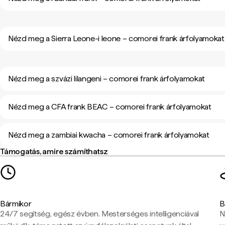
Nézd meg a Sierra Leone-i leone – comorei frank árfolyamokat
Nézd meg a szvázi lilangeni – comorei frank árfolyamokat
Nézd meg a CFA frank BEAC – comorei frank árfolyamokat
Nézd meg a zambiai kwacha – comorei frank árfolyamokat
Támogatás, amire számíthatsz
Bármikor
B
24/7 segítség, egész évben. Mesterséges intelligenciával
N