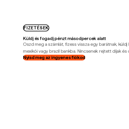
FIZETÉSEK
Küldj és fogadj pénzt másodpercek alatt
Oszd meg a számlát, fizess vissza egy barátnak, küldj
mexikói vagy brazil bankba. Nincsenek rejtett díjak és c
Nyisd meg az ingyenes fiókod