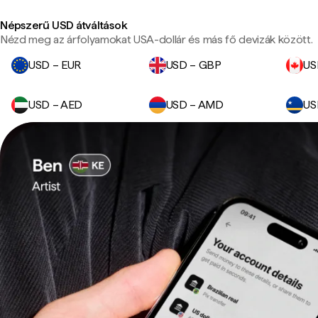
Népszerű USD átváltások
Nézd meg az árfolyamokat USA-dollár és más fő devizák között.
USD – EUR
USD – GBP
US
USD – AED
USD – AMD
US