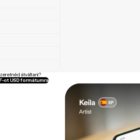
szeretnéd átváltani?
MF-ot USD formátumra