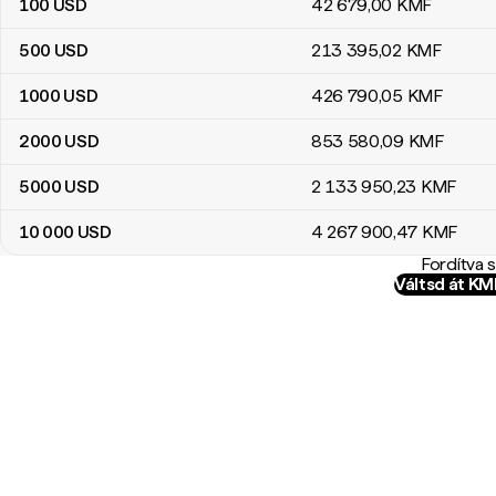
100
USD
42 679
,00
KMF
500
USD
213 395
,02
KMF
1000
USD
426 790
,05
KMF
2000
USD
853 580
,09
KMF
5000
USD
2 133 950
,23
KMF
10 000
USD
4 267 900
,47
KMF
Fordítva 
Váltsd át K