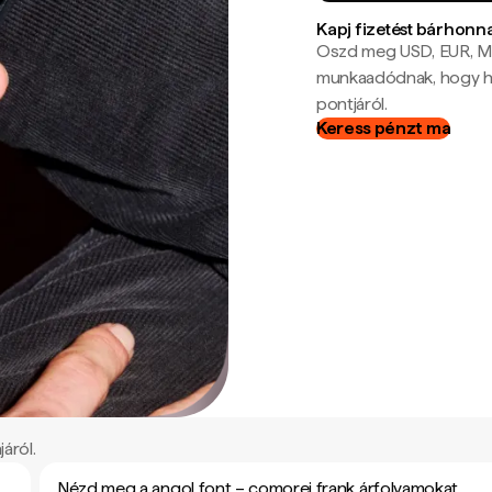
Kapj fizetést bárhonn
Oszd meg USD, EUR, MX
munkaadódnak, hogy hel
pontjáról.
Keress pénzt ma
áról.
Nézd meg a angol font – comorei frank árfolyamokat