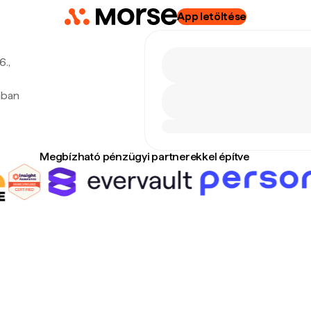
App letöltése
6.,
ában
Megbízható pénzügyi partnerekkel építve