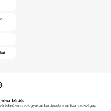
k
t
kat
rmilyen kérdés
yértelmű válaszok gyakori kérdésekre, amikor szükséged