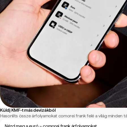
Küldj KMF-t más devizákból
Hasonlíts össze árfolyamokat comorei frank felé a világ minden táj
Nézd meg a euró – comorei frank árfolyamokat