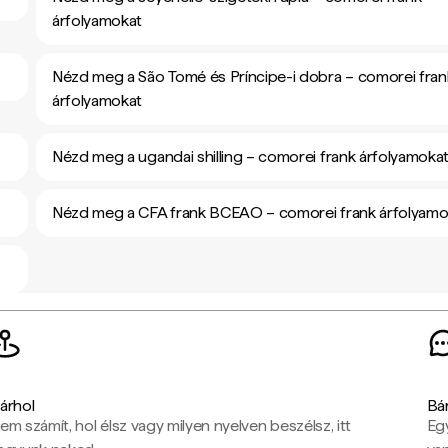
árfolyamokat
Nézd meg a São Tomé és Príncipe-i dobra – comorei fran
árfolyamokat
Nézd meg a ugandai shilling – comorei frank árfolyamoka
Nézd meg a CFA frank BCEAO – comorei frank árfolyamo
árhol
Bá
em számít, hol élsz vagy milyen nyelven beszélsz, itt
Eg