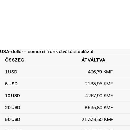
USA-dollár – comorei frank átváltási táblázat
ÖSSZEG
ÁTVÁLTVA
USA-dollár – comorei frank átváltási táblázat
1
USD
426
,79
KMF
5
USD
2133
,95
KMF
10
USD
4267
,90
KMF
20
USD
8535
,80
KMF
50
USD
21 339
,50
KMF