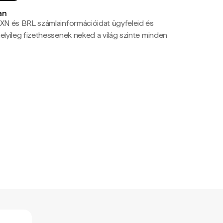
an
N és BRL számlainformációidat ügyfeleid és
yileg fizethessenek neked a világ szinte minden