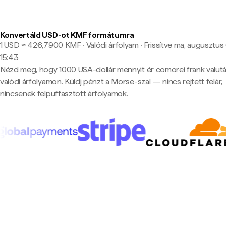
Konvertáld USD-ot KMF formátumra
1 USD ≈ 426,7900 KMF · Valódi árfolyam
·
Frissítve ma, augusztus 
15:43
Nézd meg, hogy 1000 USA-dollár mennyit ér comorei frank valut
valódi árfolyamon. Küldj pénzt a Morse-szal — nincs rejtett felár,
nincsenek felpuffasztott árfolyamok.