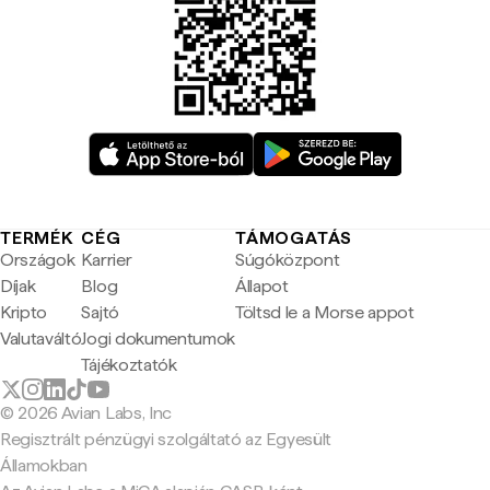
TERMÉK
CÉG
TÁMOGATÁS
Országok
Karrier
Súgóközpont
Díjak
Blog
Állapot
Kripto
Sajtó
Töltsd le a Morse appot
Valutaváltó
Jogi dokumentumok
Tájékoztatók
© 2026 Avian Labs, Inc
Regisztrált pénzügyi szolgáltató az Egyesült
Államokban