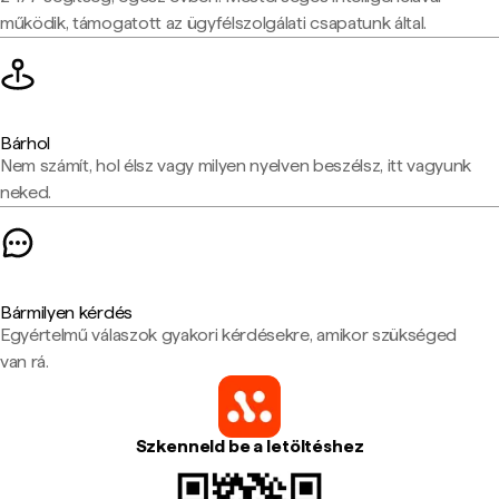
működik, támogatott az ügyfélszolgálati csapatunk által.
Bárhol
Nem számít, hol élsz vagy milyen nyelven beszélsz, itt vagyunk
neked.
Bármilyen kérdés
Egyértelmű válaszok gyakori kérdésekre, amikor szükséged
van rá.
Szkenneld be a letöltéshez