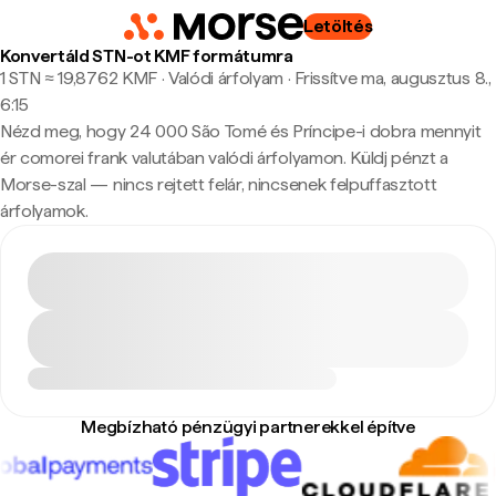
Letöltés
Konvertáld STN-ot KMF formátumra
1 STN ≈ 19,8762 KMF · Valódi árfolyam
·
Frissítve ma, augusztus 8.,
6:15
Nézd meg, hogy 24 000 São Tomé és Príncipe-i dobra mennyit
ér comorei frank valutában valódi árfolyamon. Küldj pénzt a
Morse-szal — nincs rejtett felár, nincsenek felpuffasztott
árfolyamok.
Megbízható pénzügyi partnerekkel építve