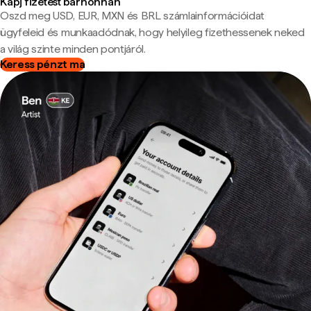
Kapj fizetést bárhonnan
Oszd meg USD, EUR, MXN és BRL számlainformációidat
ügyfeleid és munkaadódnak, hogy helyileg fizethessenek neked
a világ szinte minden pontjáról.
Keress pénzt ma