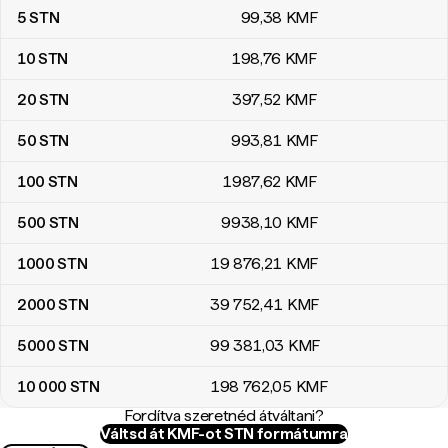
5
STN
99
,38
KMF
10
STN
198
,76
KMF
20
STN
397
,52
KMF
50
STN
993
,81
KMF
100
STN
1987
,62
KMF
500
STN
9938
,10
KMF
1000
STN
19 876
,21
KMF
2000
STN
39 752
,41
KMF
5000
STN
99 381
,03
KMF
10 000
STN
198 762
,05
KMF
Fordítva szeretnéd átváltani?
Váltsd át KMF-ot STN formátumra