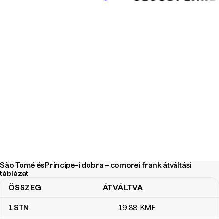
São Tomé és Príncipe-i dobra – comorei frank átváltási
táblázat
ÖSSZEG
ÁTVÁLTVA
São Tomé és Príncipe-i dobra – comorei frank átváltási táblázat
1
STN
19
,88
KMF