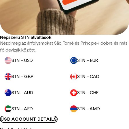
Népszerű STN átváltások
Nézd meg az árfolyamokat São Tomé és Príncipe-i dobra és más
fő devizák között.
STN – USD
STN – EUR
STN – GBP
STN – CAD
STN – AUD
STN – CHF
STN – AED
STN – AMD
USD ACCOUNT DETAILS