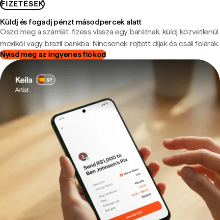
FIZETÉSEK
Küldj és fogadj pénzt másodpercek alatt
Oszd meg a számlát, fizess vissza egy barátnak, küldj közvetlenül
mexikói vagy brazil bankba. Nincsenek rejtett díjak és csáli felárak.
Nyisd meg az ingyenes fiókod