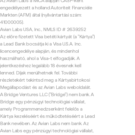
Az Avian Labs a MiCA alapján CASP-ként
engedélyezett a holland Autoriteit Financiële
Markten (AFM) által (nyilvántartási szám:
41000005).
Avian Labs USA, Inc., NMLS ID # 2639252
Az előre fizetett Visa betéti kártyát (a "Kártya")
a Lead Bank bocsátja ki a Visa U.S.A. Inc.
licencengedélye alapján, és mindenhol
használható, ahol a Visa-t elfogadják. A
jelentkezéshez legalább 18 évesnek kell
lenned. Díjak merülhetnek fel. További
részletekért tekintsd meg a Kártyabirtokosi
Megállapodást és az Avian Labs weboldalát.
A Bridge Ventures LLC ("Bridge") nem bank. A
Bridge egy pénzügyi technológiai vállalat,
amely Programmenedzserként felelős a
Kártya kezeléséért és működtetéséért a Lead
Bank nevében. Az Avian Labs nem bank. Az
Avian Labs egy pénzügyi technológiai vállalat,