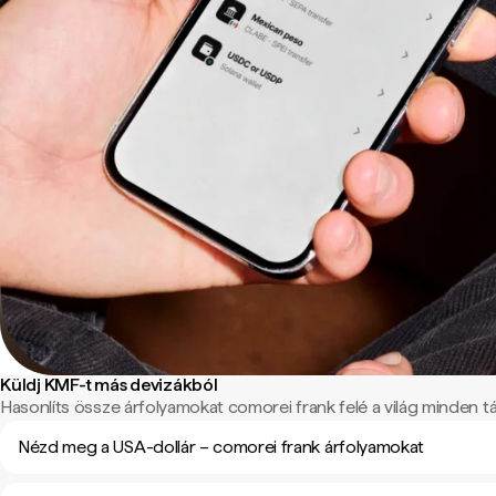
Küldj KMF-t más devizákból
Hasonlíts össze árfolyamokat comorei frank felé a világ minden táj
Nézd meg a USA-dollár – comorei frank árfolyamokat