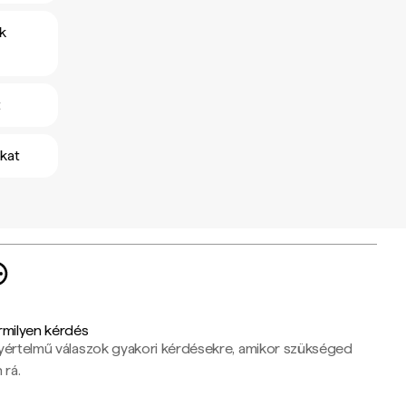
k
t
kat
rmilyen kérdés
yértelmű válaszok gyakori kérdésekre, amikor szükséged
 rá.