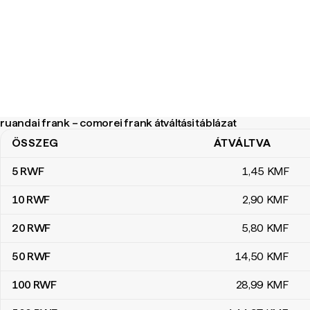
ruandai frank – comorei frank átváltási táblázat
ÖSSZEG
ÁTVÁLTVA
ruandai frank – comorei frank átváltási táblázat
5
RWF
1
,45
KMF
10
RWF
2
,90
KMF
20
RWF
5
,80
KMF
50
RWF
14
,50
KMF
100
RWF
28
,99
KMF