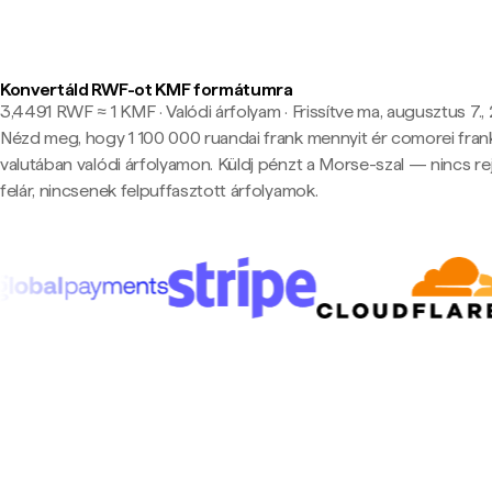
Konvertáld RWF-ot KMF formátumra
3,4491 RWF ≈ 1 KMF · Valódi árfolyam
·
Frissítve ma, augusztus 7., 
Nézd meg, hogy 1 100 000 ruandai frank mennyit ér comorei fran
valutában valódi árfolyamon. Küldj pénzt a Morse-szal — nincs rej
felár, nincsenek felpuffasztott árfolyamok.