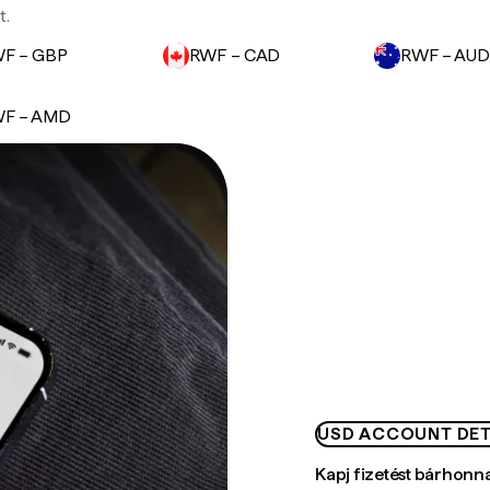
t.
F – GBP
RWF – CAD
RWF – AUD
F – AMD
USD ACCOUNT DET
Kapj fizetést bárhonn