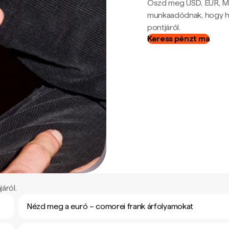
Oszd meg USD, EUR, MX
munkaadódnak, hogy hel
pontjáról.
Keress pénzt ma
áról.
Nézd meg a euró – comorei frank árfolyamokat