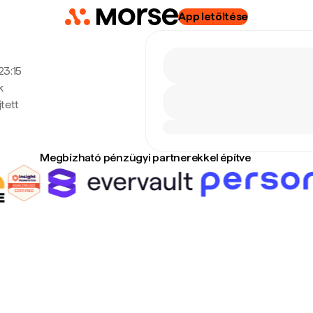
App letöltése
23:15
k
tett
Megbízható pénzügyi partnerekkel építve