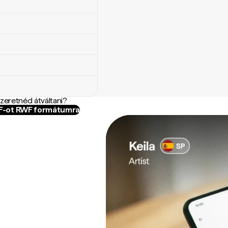
szeretnéd átváltani?
MF-ot RWF formátumra