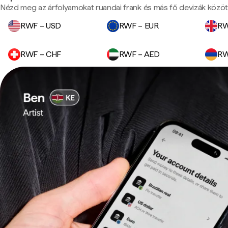
Nézd meg az árfolyamokat ruandai frank és más fő devizák közöt
RWF – USD
RWF – EUR
RW
RWF – CHF
RWF – AED
RW