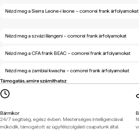
Nézd meg a Sierra Leone-i leone – comorei frank árfolyamokat
Nézd meg a szvázi lilangeni – comorei frank árfolyamokat
Nézd meg a CFA frank BEAC – comorei frank árfolyamokat
Nézd meg a zambiai kwacha – comorei frank árfolyamokat
Támogatás, amire számíthatsz
Bármikor
B
24/7 segítség, egész évben. Mesterséges intelligenciával
N
működik, támogatott az ügyfélszolgálati csapatunk által.
v