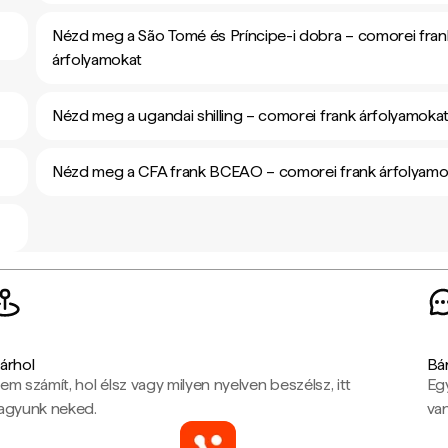
Nézd meg a São Tomé és Príncipe-i dobra – comorei fran
árfolyamokat
Nézd meg a ugandai shilling – comorei frank árfolyamoka
Nézd meg a CFA frank BCEAO – comorei frank árfolyamo
árhol
Bá
em számít, hol élsz vagy milyen nyelven beszélsz, itt
Eg
agyunk neked.
van