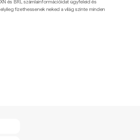
N és BRL számlainformációidat ügyfeleid és
yileg fizethessenek neked a világ szinte minden