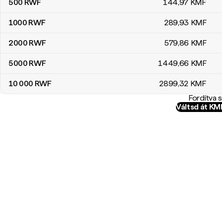
500
RWF
144
,97
KMF
1000
RWF
289
,93
KMF
2000
RWF
579
,86
KMF
5000
RWF
1449
,66
KMF
10 000
RWF
2899
,32
KMF
Fordítva 
Váltsd át K