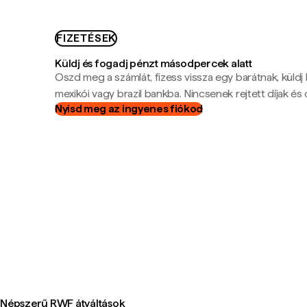
FIZETÉSEK
Küldj és fogadj pénzt másodpercek alatt
Oszd meg a számlát, fizess vissza egy barátnak, küldj
mexikói vagy brazil bankba. Nincsenek rejtett díjak és c
Nyisd meg az ingyenes fiókod
Népszerű RWF átváltások