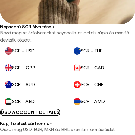
Népszerű SCR átváltások
Nézd meg az árfolyamokat seychelle-szigeteki rúpia és más fő
devizák között.
SCR – USD
SCR – EUR
SCR – GBP
SCR – CAD
SCR – AUD
SCR – CHF
SCR – AED
SCR – AMD
USD ACCOUNT DETAILS
Kapj fizetést bárhonnan
Oszd meg USD, EUR, MXN és BRL számlainformációidat