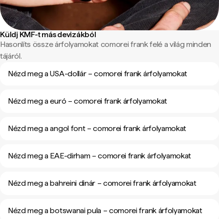
Küldj KMF-t más devizákból
Hasonlíts össze árfolyamokat comorei frank felé a világ minden
tájáról.
Nézd meg a USA-dollár – comorei frank árfolyamokat
Nézd meg a euró – comorei frank árfolyamokat
Nézd meg a angol font – comorei frank árfolyamokat
Nézd meg a EAE-dirham – comorei frank árfolyamokat
Nézd meg a bahreini dinár – comorei frank árfolyamokat
Nézd meg a botswanai pula – comorei frank árfolyamokat