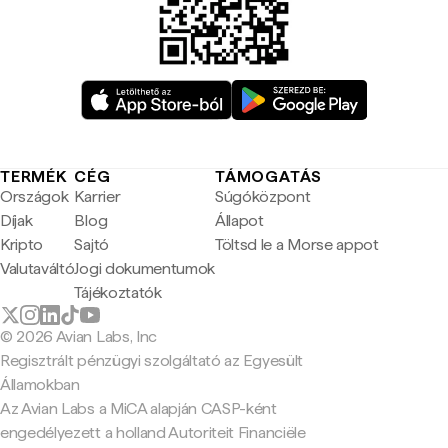
TERMÉK
CÉG
TÁMOGATÁS
Országok
Karrier
Súgóközpont
Díjak
Blog
Állapot
Kripto
Sajtó
Töltsd le a Morse appot
Valutaváltó
Jogi dokumentumok
Tájékoztatók
© 2026 Avian Labs, Inc
Regisztrált pénzügyi szolgáltató az Egyesült
Államokban
Az Avian Labs a MiCA alapján CASP-ként
engedélyezett a holland Autoriteit Financiële