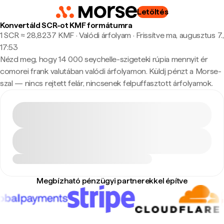
Letöltés
Konvertáld SCR-ot KMF formátumra
1 SCR ≈ 28,8237 KMF · Valódi árfolyam
·
Frissítve ma, augusztus 7.,
17:53
Nézd meg, hogy 14 000 seychelle-szigeteki rúpia mennyit ér
comorei frank valutában valódi árfolyamon. Küldj pénzt a Morse-
szal — nincs rejtett felár, nincsenek felpuffasztott árfolyamok.
Megbízható pénzügyi partnerekkel építve