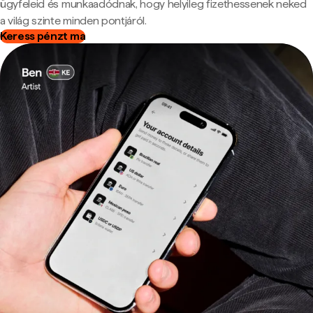
ügyfeleid és munkaadódnak, hogy helyileg fizethessenek neked
a világ szinte minden pontjáról.
Keress pénzt ma