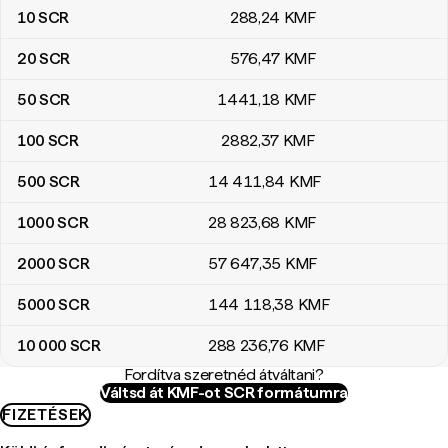
10
SCR
288
,24
KMF
20
SCR
576
,47
KMF
50
SCR
1441
,18
KMF
100
SCR
2882
,37
KMF
500
SCR
14 411
,84
KMF
1000
SCR
28 823
,68
KMF
2000
SCR
57 647
,35
KMF
5000
SCR
144 118
,38
KMF
10 000
SCR
288 236
,76
KMF
Fordítva szeretnéd átváltani?
Váltsd át KMF-ot SCR formátumra
FIZETÉSEK