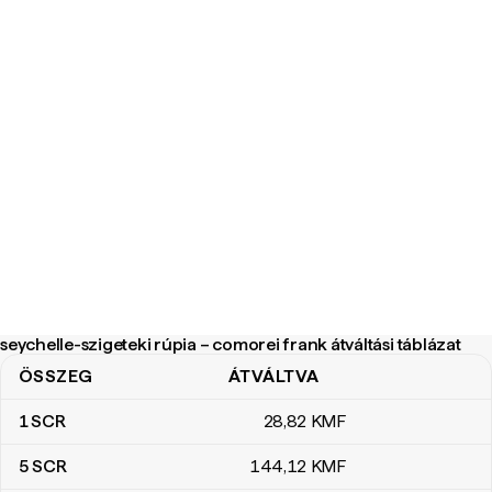
seychelle-szigeteki rúpia – comorei frank átváltási táblázat
ÖSSZEG
ÁTVÁLTVA
seychelle-szigeteki rúpia – comorei frank átváltási táblázat
1
SCR
28
,82
KMF
5
SCR
144
,12
KMF