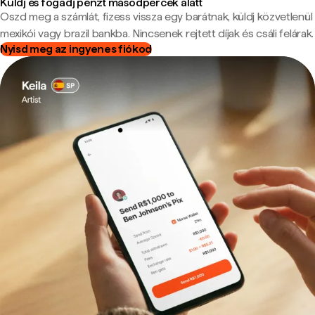
Küldj és fogadj pénzt másodpercek alatt
Oszd meg a számlát, fizess vissza egy barátnak, küldj közvetlenül
mexikói vagy brazil bankba. Nincsenek rejtett díjak és csáli felárak.
Nyisd meg az ingyenes fiókod