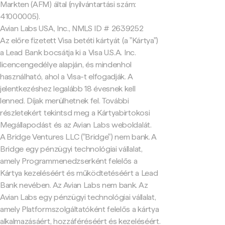
Markten (AFM) által (nyilvántartási szám:
41000005).
Avian Labs USA, Inc., NMLS ID # 2639252
Az előre fizetett Visa betéti kártyát (a "Kártya")
a Lead Bank bocsátja ki a Visa U.S.A. Inc.
licencengedélye alapján, és mindenhol
használható, ahol a Visa-t elfogadják. A
jelentkezéshez legalább 18 évesnek kell
lenned. Díjak merülhetnek fel. További
részletekért tekintsd meg a Kártyabirtokosi
Megállapodást és az Avian Labs weboldalát.
A Bridge Ventures LLC ("Bridge") nem bank. A
Bridge egy pénzügyi technológiai vállalat,
amely Programmenedzserként felelős a
Kártya kezeléséért és működtetéséért a Lead
Bank nevében. Az Avian Labs nem bank. Az
Avian Labs egy pénzügyi technológiai vállalat,
amely Platformszolgáltatóként felelős a kártya
alkalmazásáért, hozzáféréséért és kezeléséért.