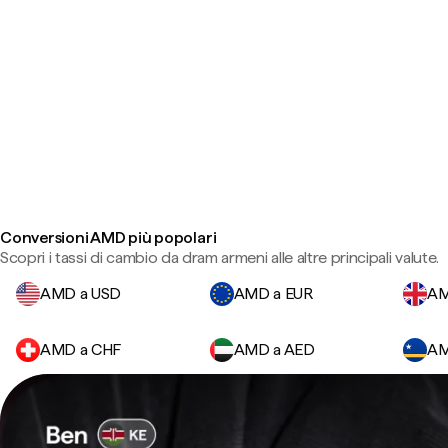
Conversioni AMD più popolari
Scopri i tassi di cambio da dram armeni alle altre principali valute.
AMD a USD
AMD a EUR
AM
AMD a CHF
AMD a AED
AM