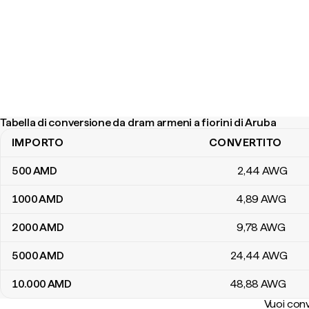
Tabella di conversione da dram armeni a fiorini di Aruba
IMPORTO
CONVERTITO
Tabella di conversione da dram armeni a fiorini di Aruba
500
AMD
2
,44
AWG
1000
AMD
4
,89
AWG
2000
AMD
9
,78
AWG
5000
AMD
24
,44
AWG
10.000
AMD
48
,88
AWG
Vuoi conv