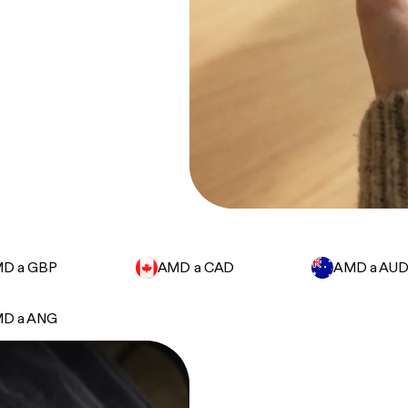
D a GBP
AMD a CAD
AMD a AU
D a ANG