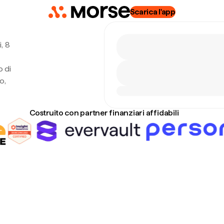
Scarica l'app
, 8
o di
o,
Costruito con partner finanziari affidabili