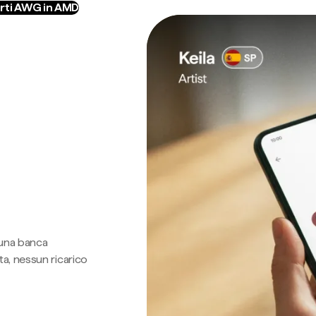
rti AWG in AMD
 una banca
a, nessun ricarico