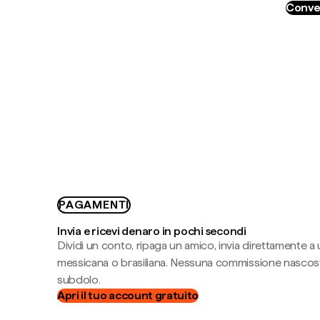
Conve
PAGAMENTI
Invia e ricevi denaro in pochi secondi
Dividi un conto, ripaga un amico, invia direttamente a
messicana o brasiliana. Nessuna commissione nascost
subdolo.
Apri il tuo account gratuito