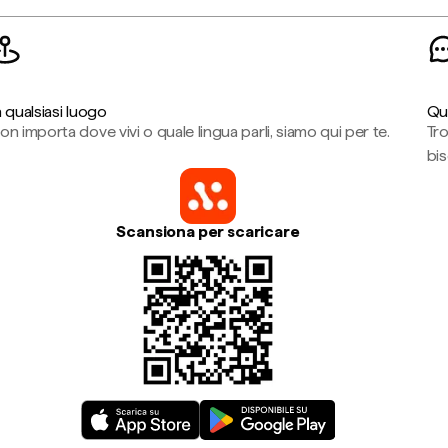
n qualsiasi luogo
Qu
on importa dove vivi o quale lingua parli, siamo qui per te.
Tr
bi
Scansiona per scaricare