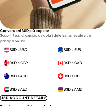
Conversioni BSD più popolari
Scopri i tassi di cambio da dollari delle Bahamas alle altre
principali valute.
BSD a USD
BSD a EUR
BSD a GBP
BSD a CAD
BSD a AUD
BSD a CHF
BSD a AED
BSD a AMD
USD ACCOUNT DETAILS