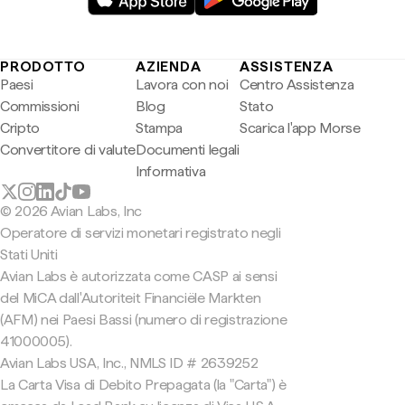
PRODOTTO
AZIENDA
ASSISTENZA
Paesi
Lavora con noi
Centro Assistenza
Commissioni
Blog
Stato
Cripto
Stampa
Scarica l'app Morse
Convertitore di valute
Documenti legali
Informativa
© 2026 Avian Labs, Inc
Operatore di servizi monetari registrato negli
Stati Uniti
Avian Labs è autorizzata come CASP ai sensi
del MiCA dall'Autoriteit Financiële Markten
(AFM) nei Paesi Bassi (numero di registrazione
41000005).
Avian Labs USA, Inc., NMLS ID # 2639252
La Carta Visa di Debito Prepagata (la "Carta") è