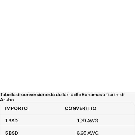
Tabella di conversione da dollari delle Bahamas a fiorini di
Aruba
IMPORTO
CONVERTITO
Tabella di conversione da dollari delle Bahamas a fiorini di Aruba
1
BSD
1
,79
AWG
5
BSD
8
,95
AWG