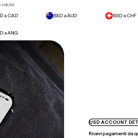
 valute.
D a CAD
BSD a AUD
BSD a CHF
D a ANG
USD ACCOUNT DET
Ricevi pagamenti da q