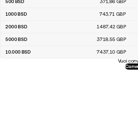
500
BSD
371
,86
GBP
1000
BSD
743
,71
GBP
2000
BSD
1487
,42
GBP
5000
BSD
3718
,55
GBP
10.000
BSD
7437
,10
GBP
Vuoi conv
Conve