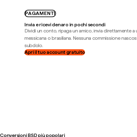
PAGAMENTI
Invia e ricevi denaro in pochi secondi
Dividi un conto, ripaga un amico, invia direttamente a
messicana o brasiliana. Nessuna commissione nascost
subdolo.
Apri il tuo account gratuito
Conversioni BSD più popolari