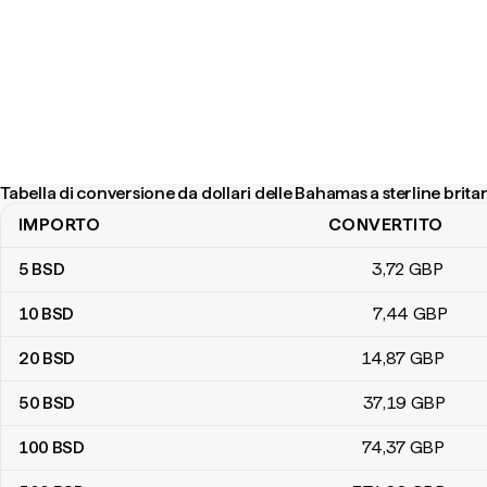
Tabella di conversione da dollari delle Bahamas a sterline brit
IMPORTO
CONVERTITO
Tabella di conversione da dollari delle Bahamas a sterline britanni
5
BSD
3
,72
GBP
10
BSD
7
,44
GBP
20
BSD
14
,87
GBP
50
BSD
37
,19
GBP
100
BSD
74
,37
GBP