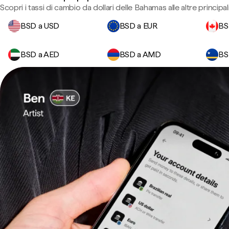
Scopri i tassi di cambio da dollari delle Bahamas alle altre principali
BSD a USD
BSD a EUR
BS
BSD a AED
BSD a AMD
BS