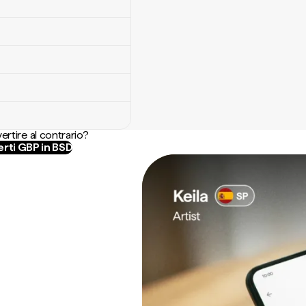
ertire al contrario?
rti GBP in BSD