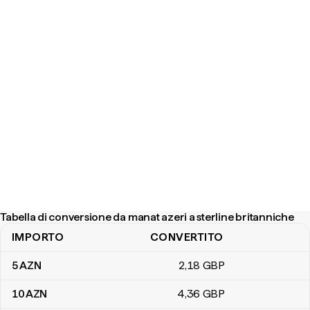
Tabella di conversione da manat azeri a sterline britanniche
IMPORTO
CONVERTITO
Tabella di conversione da manat azeri a sterline britanniche
5
AZN
2
,18
GBP
10
AZN
4
,36
GBP