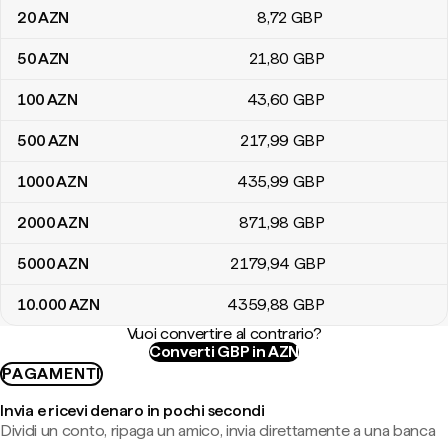
20
AZN
8
,72
GBP
50
AZN
21
,80
GBP
100
AZN
43
,60
GBP
500
AZN
217
,99
GBP
1000
AZN
435
,99
GBP
2000
AZN
871
,98
GBP
5000
AZN
2179
,94
GBP
10.000
AZN
4359
,88
GBP
Vuoi convertire al contrario?
Converti GBP in AZN
PAGAMENTI
Invia e ricevi denaro in pochi secondi
Dividi un conto, ripaga un amico, invia direttamente a una banca