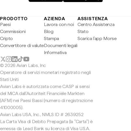
PRODOTTO
AZIENDA
ASSISTENZA
Paesi
Lavora con noi
Centro Assistenza
Commissioni
Blog
Stato
Cripto
Stampa
Scarica l'app Morse
Convertitore di valute
Documenti legali
Informativa
© 2026 Avian Labs, Inc
Operatore di servizi monetari registrato negli
Stati Uniti
Avian Labs è autorizzata come CASP ai sensi
del MiCA dall'Autoriteit Financiële Markten
(AFM) nei Paesi Bassi (numero di registrazione
41000005).
Avian Labs USA, Inc., NMLS ID # 2639252
La Carta Visa di Debito Prepagata (la "Carta") è
emessa da Lead Bank su licenza di Visa U.S.A.