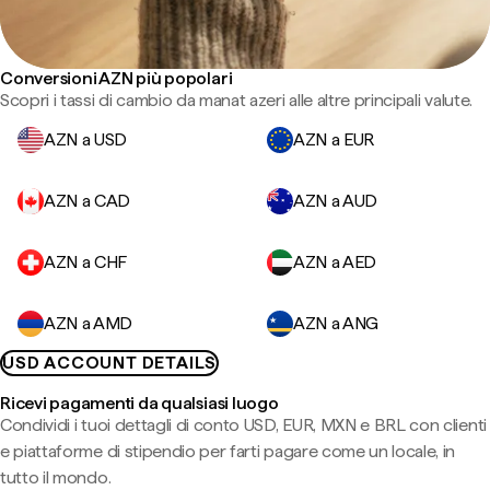
Conversioni AZN più popolari
Scopri i tassi di cambio da manat azeri alle altre principali valute.
AZN a USD
AZN a EUR
AZN a CAD
AZN a AUD
AZN a CHF
AZN a AED
AZN a AMD
AZN a ANG
USD ACCOUNT DETAILS
Ricevi pagamenti da qualsiasi luogo
Condividi i tuoi dettagli di conto USD, EUR, MXN e BRL con clienti
e piattaforme di stipendio per farti pagare come un locale, in
tutto il mondo.