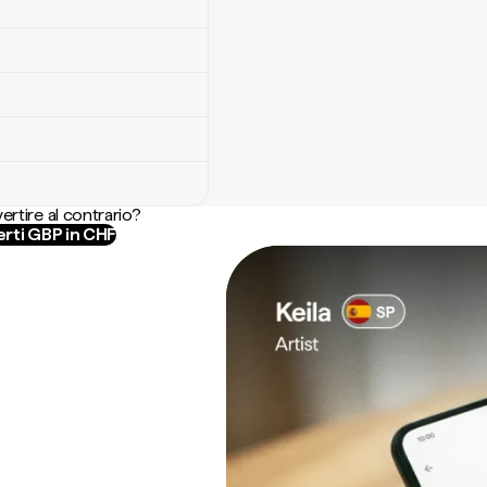
ertire al contrario?
rti GBP in CHF