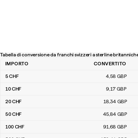
Tabella di conversione da franchi svizzeri a sterline britannich
IMPORTO
CONVERTITO
Tabella di conversione da franchi svizzeri a sterline britanniche
5
CHF
4
,58
GBP
10
CHF
9
,17
GBP
20
CHF
18
,34
GBP
50
CHF
45
,84
GBP
100
CHF
91
,68
GBP