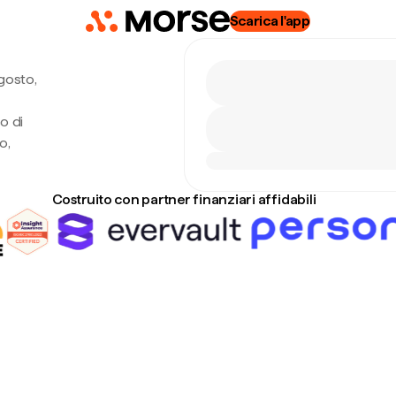
Scarica l'app
gosto,
o di
o,
Costruito con partner finanziari affidabili