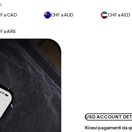
e.
F a CAD
CHF a AUD
CHF a AED
F a ARS
USD ACCOUNT DET
Ricevi pagamenti da q