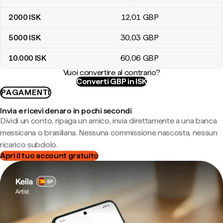
2000
ISK
12
,01
GBP
5000
ISK
30
,03
GBP
10.000
ISK
60
,06
GBP
Vuoi convertire al contrario?
Converti GBP in ISK
PAGAMENTI
Invia e ricevi denaro in pochi secondi
Dividi un conto, ripaga un amico, invia direttamente a una banca
messicana o brasiliana. Nessuna commissione nascosta, nessun
ricarico subdolo.
Apri il tuo account gratuito