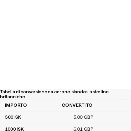
Tabella di conversione da corone islandesi a sterline
britanniche
IMPORTO
CONVERTITO
Tabella di conversione da corone islandesi a sterline britanniche
500
ISK
3
,00
GBP
1000
ISK
6
,01
GBP