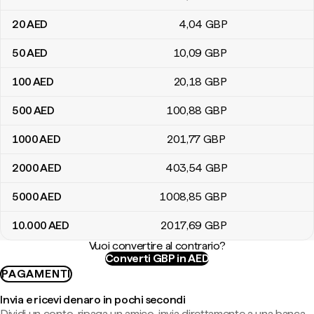
20
AED
4
,04
GBP
50
AED
10
,09
GBP
100
AED
20
,18
GBP
500
AED
100
,88
GBP
1000
AED
201
,77
GBP
2000
AED
403
,54
GBP
5000
AED
1008
,85
GBP
10.000
AED
2017
,69
GBP
Vuoi convertire al contrario?
Converti GBP in AED
PAGAMENTI
Invia e ricevi denaro in pochi secondi
Dividi un conto, ripaga un amico, invia direttamente a una banca