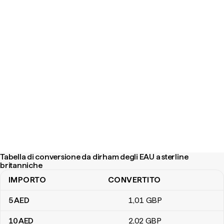
Tabella di conversione da dirham degli EAU a sterline
britanniche
IMPORTO
CONVERTITO
Tabella di conversione da dirham degli EAU a sterline britanniche
5
AED
1
,01
GBP
10
AED
2
,02
GBP