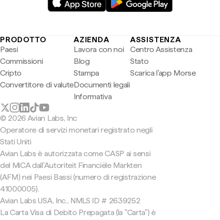
PRODOTTO
AZIENDA
ASSISTENZA
Paesi
Lavora con noi
Centro Assistenza
Commissioni
Blog
Stato
Cripto
Stampa
Scarica l'app Morse
Convertitore di valute
Documenti legali
Informativa
© 2026 Avian Labs, Inc
Operatore di servizi monetari registrato negli
Stati Uniti
Avian Labs è autorizzata come CASP ai sensi
del MiCA dall'Autoriteit Financiële Markten
(AFM) nei Paesi Bassi (numero di registrazione
41000005).
Avian Labs USA, Inc., NMLS ID # 2639252
La Carta Visa di Debito Prepagata (la "Carta") è