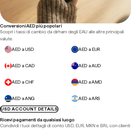
Conversioni AED più popolari
Scopri i tassi di cambio da dirham degli EAU alle altre principali
valute.
AED a USD
AED a EUR
AED a CAD
AED a AUD
AED a CHF
AED a AMD
AED a ANG
AED a ARS
USD ACCOUNT DETAILS
Ricevi pagamenti da qualsiasi luogo
Condividi i tuoi dettagli di conto USD, EUR, MXN e BRL con clienti