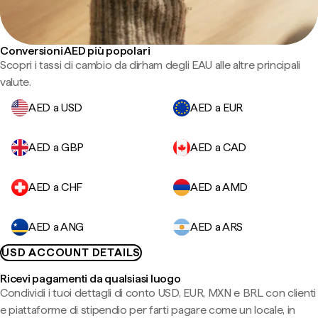
Conversioni AED più popolari
Scopri i tassi di cambio da dirham degli EAU alle altre principali
valute.
AED a USD
AED a EUR
AED a GBP
AED a CAD
AED a CHF
AED a AMD
AED a ANG
AED a ARS
USD ACCOUNT DETAILS
Ricevi pagamenti da qualsiasi luogo
Condividi i tuoi dettagli di conto USD, EUR, MXN e BRL con clienti
e piattaforme di stipendio per farti pagare come un locale, in