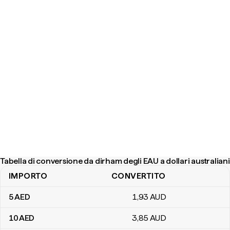
Tabella di conversione da dirham degli EAU a dollari australiani
IMPORTO
CONVERTITO
Tabella di conversione da dirham degli EAU a dollari australiani
5
AED
1
,93
AUD
10
AED
3
,85
AUD