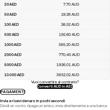
20
AED
7
,70
AUD
50
AED
19
,26
AUD
100
AED
38
,52
AUD
500
AED
192
,60
AUD
1000
AED
385
,20
AUD
2000
AED
770
,40
AUD
5000
AED
1926
,01
AUD
10.000
AED
3852
,02
AUD
Vuoi convertire al contrario?
Converti AUD in AED
PAGAMENTI
Invia e ricevi denaro in pochi secondi
Dividi un conto, ripaga un amico, invia direttamente a una banca