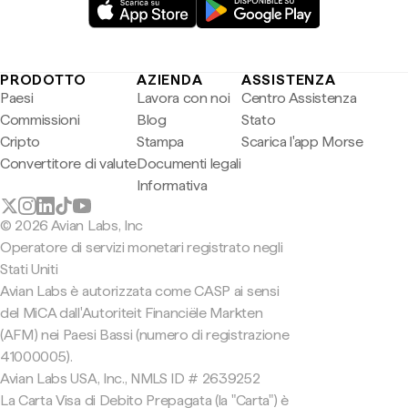
PRODOTTO
AZIENDA
ASSISTENZA
Paesi
Lavora con noi
Centro Assistenza
Commissioni
Blog
Stato
Cripto
Stampa
Scarica l'app Morse
Convertitore di valute
Documenti legali
Informativa
© 2026 Avian Labs, Inc
Operatore di servizi monetari registrato negli
Stati Uniti
Avian Labs è autorizzata come CASP ai sensi
del MiCA dall'Autoriteit Financiële Markten
(AFM) nei Paesi Bassi (numero di registrazione
41000005).
Avian Labs USA, Inc., NMLS ID # 2639252
La Carta Visa di Debito Prepagata (la "Carta") è