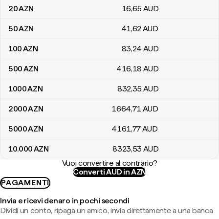
20
AZN
16
,65
AUD
50
AZN
41
,62
AUD
100
AZN
83
,24
AUD
500
AZN
416
,18
AUD
1000
AZN
832
,35
AUD
2000
AZN
1664
,71
AUD
5000
AZN
4161
,77
AUD
10.000
AZN
8323
,53
AUD
Vuoi convertire al contrario?
Converti AUD in AZN
PAGAMENTI
Invia e ricevi denaro in pochi secondi
Dividi un conto, ripaga un amico, invia direttamente a una banca