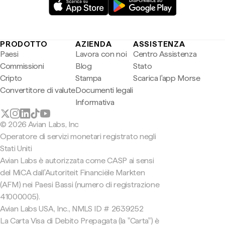
PRODOTTO
AZIENDA
ASSISTENZA
Paesi
Lavora con noi
Centro Assistenza
Commissioni
Blog
Stato
Cripto
Stampa
Scarica l'app Morse
Convertitore di valute
Documenti legali
Informativa
© 2026 Avian Labs, Inc
Operatore di servizi monetari registrato negli
Stati Uniti
Avian Labs è autorizzata come CASP ai sensi
del MiCA dall'Autoriteit Financiële Markten
(AFM) nei Paesi Bassi (numero di registrazione
41000005).
Avian Labs USA, Inc., NMLS ID # 2639252
La Carta Visa di Debito Prepagata (la "Carta") è