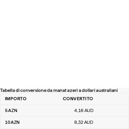
Tabella di conversione da manat azeri a dollari australiani
IMPORTO
CONVERTITO
Tabella di conversione da manat azeri a dollari australiani
5
AZN
4
,16
AUD
10
AZN
8
,32
AUD