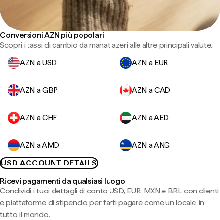
Conversioni AZN più popolari
Scopri i tassi di cambio da manat azeri alle altre principali valute.
AZN a USD
AZN a EUR
AZN a GBP
AZN a CAD
AZN a CHF
AZN a AED
AZN a AMD
AZN a ANG
USD ACCOUNT DETAILS
Ricevi pagamenti da qualsiasi luogo
Condividi i tuoi dettagli di conto USD, EUR, MXN e BRL con clienti
e piattaforme di stipendio per farti pagare come un locale, in
tutto il mondo.