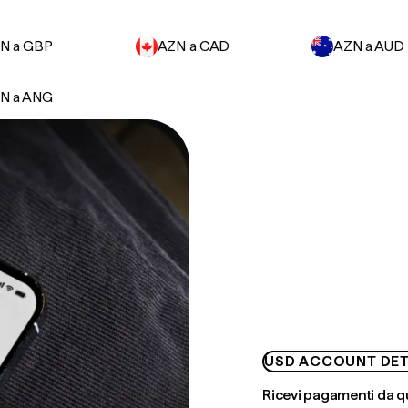
N a GBP
AZN a CAD
AZN a AUD
N a ANG
USD ACCOUNT DET
Ricevi pagamenti da q