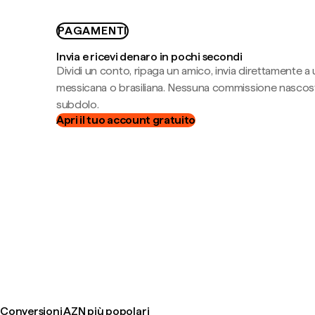
PAGAMENTI
Invia e ricevi denaro in pochi secondi
Dividi un conto, ripaga un amico, invia direttamente a
messicana o brasiliana. Nessuna commissione nascost
subdolo.
Apri il tuo account gratuito
Conversioni AZN più popolari