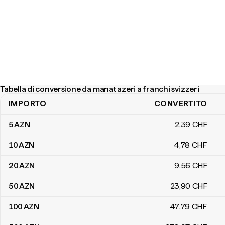
Tabella di conversione da manat azeri a franchi svizzeri
IMPORTO
CONVERTITO
Tabella di conversione da manat azeri a franchi svizzeri
5
AZN
2
,39
CHF
10
AZN
4
,78
CHF
20
AZN
9
,56
CHF
50
AZN
23
,90
CHF
100
AZN
47
,79
CHF