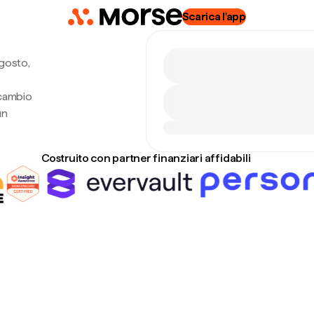
Scarica l'app
gosto,
 cambio
un
Costruito con partner finanziari affidabili