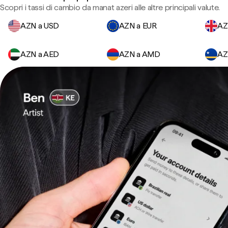
Scopri i tassi di cambio da manat azeri alle altre principali valute.
AZN a USD
AZN a EUR
AZ
AZN a AED
AZN a AMD
AZ