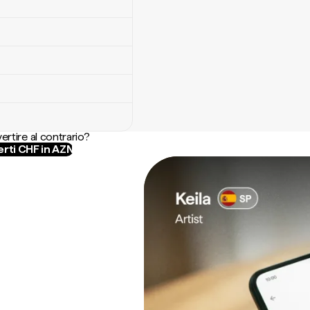
ertire al contrario?
rti CHF in AZN