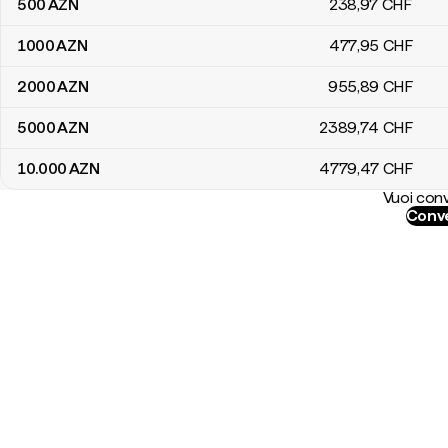
500
AZN
238
,97
CHF
1000
AZN
477
,95
CHF
2000
AZN
955
,89
CHF
5000
AZN
2389
,74
CHF
10.000
AZN
4779
,47
CHF
Vuoi conv
Conve