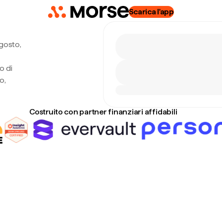
Scarica l'app
gosto,
o di
o,
Costruito con partner finanziari affidabili