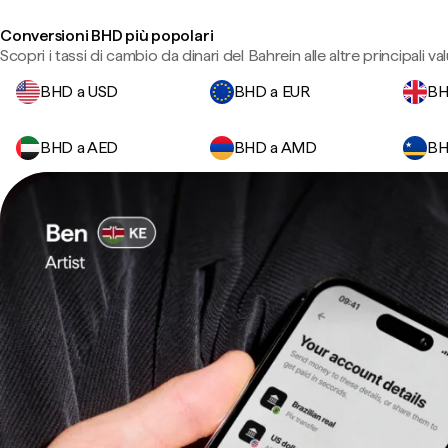
Conversioni BHD più popolari
Scopri i tassi di cambio da dinari del Bahrein alle altre principali val
BHD a USD
BHD a EUR
BH
BHD a AED
BHD a AMD
BH