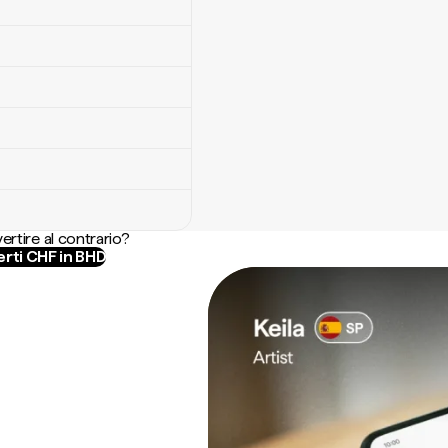
ertire al contrario?
rti CHF in BHD