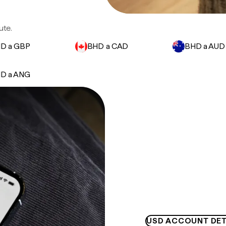
ute.
D a GBP
BHD a CAD
BHD a AUD
D a ANG
USD ACCOUNT DET