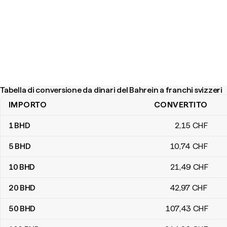
Tabella di conversione da dinari del Bahrein a franchi svizzeri
IMPORTO
CONVERTITO
Tabella di conversione da dinari del Bahrein a franchi svizzeri
1
BHD
2
,15
CHF
5
BHD
10
,74
CHF
10
BHD
21
,49
CHF
20
BHD
42
,97
CHF
50
BHD
107
,43
CHF