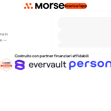
Scarica l'app
na in
rse —
Costruito con partner finanziari affidabili