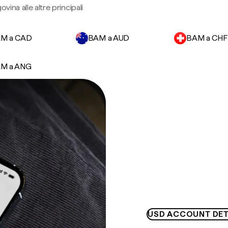
vina alle altre principali
M a CAD
BAM a AUD
BAM a CHF
M a ANG
USD ACCOUNT DET