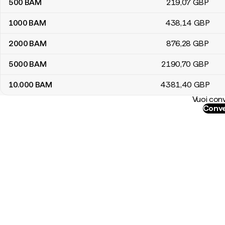
500
BAM
219
,07
GBP
1000
BAM
438
,14
GBP
2000
BAM
876
,28
GBP
5000
BAM
2190
,70
GBP
10.000
BAM
4381
,40
GBP
Vuoi conv
Conve