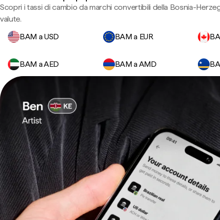
Scopri i tassi di cambio da marchi convertibili della Bosnia-Herzego
valute.
BAM a USD
BAM a EUR
BA
BAM a AED
BAM a AMD
BA