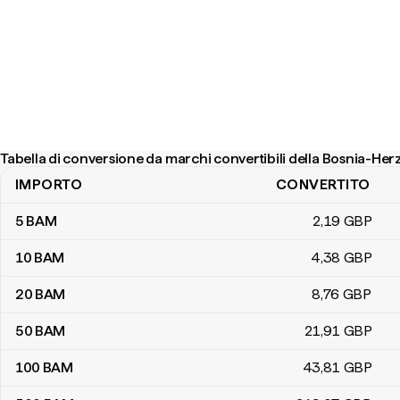
Tabella di conversione da marchi convertibili della Bosnia-Her
IMPORTO
CONVERTITO
Tabella di conversione da marchi convertibili della Bosnia-Herzego
5
BAM
2
,19
GBP
10
BAM
4
,38
GBP
20
BAM
8
,76
GBP
50
BAM
21
,91
GBP
100
BAM
43
,81
GBP