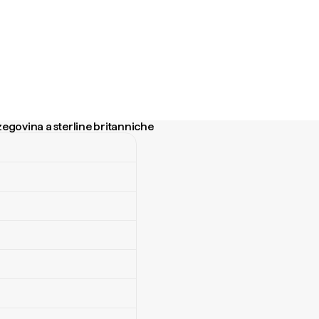
zegovina a sterline britanniche
vina a sterline britanniche