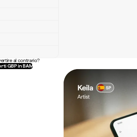
ertire al contrario?
rti GBP in BAM