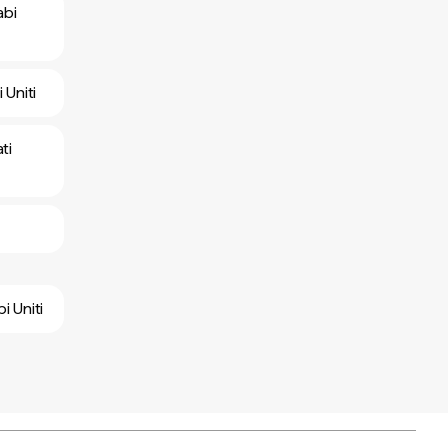
abi
 Uniti
ti
i Uniti