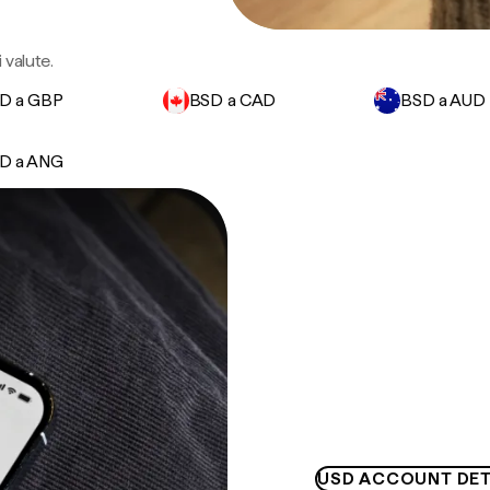
 valute.
D a GBP
BSD a CAD
BSD a AUD
D a ANG
USD ACCOUNT DET