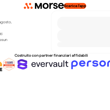
Scarica l'app
agosto,
ti
essun
Costruito con partner finanziari affidabili