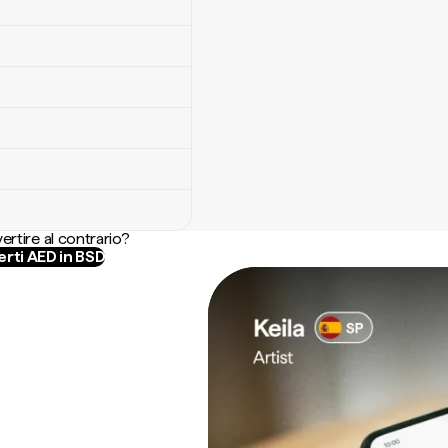
ertire al contrario?
rti AED in BSD