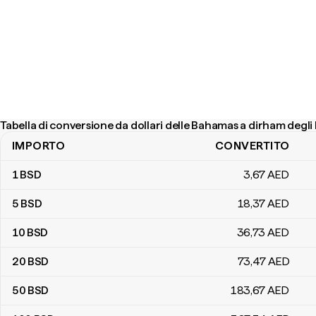
Tabella di conversione da dollari delle Bahamas a dirham degli
IMPORTO
CONVERTITO
Tabella di conversione da dollari delle Bahamas a dirham degli EA
1
BSD
3
,67
AED
5
BSD
18
,37
AED
10
BSD
36
,73
AED
20
BSD
73
,47
AED
50
BSD
183
,67
AED