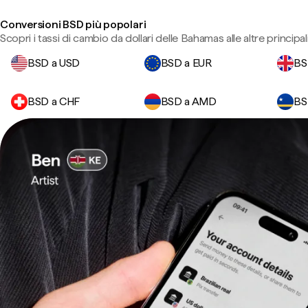
Conversioni BSD più popolari
Scopri i tassi di cambio da dollari delle Bahamas alle altre principali
BSD a USD
BSD a EUR
BS
BSD a CHF
BSD a AMD
BS