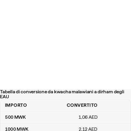
Tabella di conversione da kwacha malawiani a dirham degli
EAU
IMPORTO
CONVERTITO
Tabella di conversione da kwacha malawiani a dirham degli EAU
500
MWK
1
,06
AED
1000
MWK
2
,12
AED