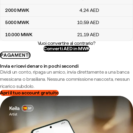
2000
MWK
4
,24
AED
5000
MWK
10
,59
AED
10.000
MWK
21
,19
AED
Vuoi convertire al contrario?
Converti AED in MWK
PAGAMENTI
Invia e ricevi denaro in pochi secondi
Dividi un conto, ripaga un amico, invia direttamente a una banca
messicana o brasiliana. Nessuna commissione nascosta, nessun
ricarico subdolo.
Apri il tuo account gratuito