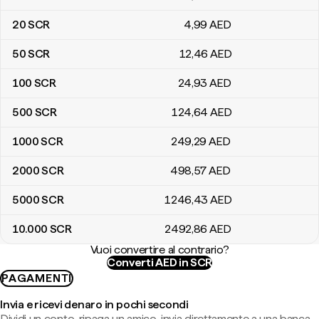
20
SCR
4
,99
AED
50
SCR
12
,46
AED
100
SCR
24
,93
AED
500
SCR
124
,64
AED
1000
SCR
249
,29
AED
2000
SCR
498
,57
AED
5000
SCR
1246
,43
AED
10.000
SCR
2492
,86
AED
Vuoi convertire al contrario?
Converti AED in SCR
PAGAMENTI
Invia e ricevi denaro in pochi secondi
Dividi un conto, ripaga un amico, invia direttamente a una banca