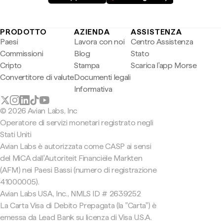
PRODOTTO
AZIENDA
ASSISTENZA
Paesi
Lavora con noi
Centro Assistenza
Commissioni
Blog
Stato
Cripto
Stampa
Scarica l'app Morse
Convertitore di valute
Documenti legali
Informativa
© 2026 Avian Labs, Inc
Operatore di servizi monetari registrato negli
Stati Uniti
Avian Labs è autorizzata come CASP ai sensi
del MiCA dall'Autoriteit Financiële Markten
(AFM) nei Paesi Bassi (numero di registrazione
41000005).
Avian Labs USA, Inc., NMLS ID # 2639252
La Carta Visa di Debito Prepagata (la "Carta") è
emessa da Lead Bank su licenza di Visa U.S.A.