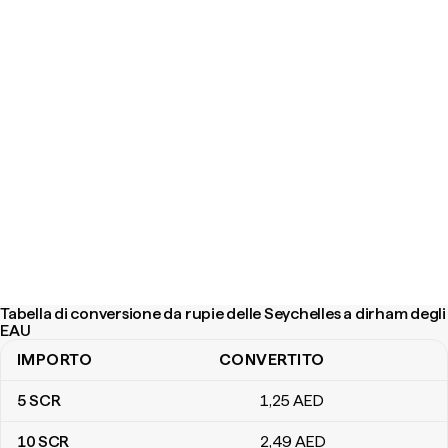
Tabella di conversione da rupie delle Seychelles a dirham degli
EAU
IMPORTO
CONVERTITO
Tabella di conversione da rupie delle Seychelles a dirham degli E
5
SCR
1
,25
AED
10
SCR
2
,49
AED