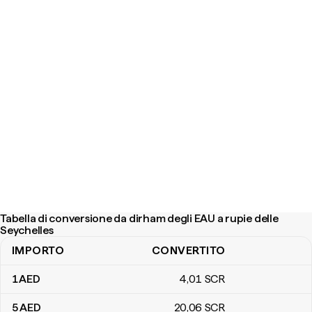
Tabella di conversione da dirham degli EAU a rupie delle
Seychelles
IMPORTO
CONVERTITO
Tabella di conversione da dirham degli EAU a rupie delle Seychell
1
AED
4
,01
SCR
5
AED
20
,06
SCR