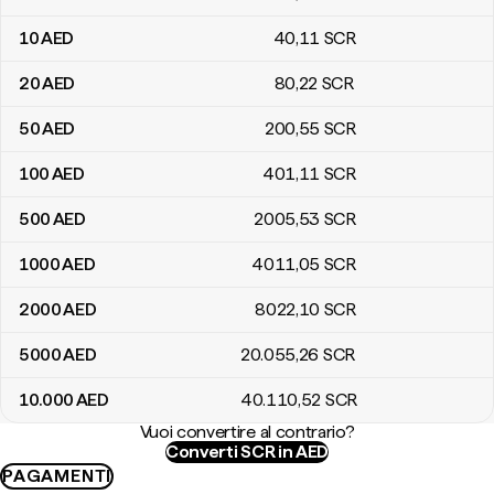
10
AED
40
,11
SCR
20
AED
80
,22
SCR
50
AED
200
,55
SCR
100
AED
401
,11
SCR
500
AED
2005
,53
SCR
1000
AED
4011
,05
SCR
2000
AED
8022
,10
SCR
5000
AED
20.055
,26
SCR
10.000
AED
40.110
,52
SCR
Vuoi convertire al contrario?
Converti SCR in AED
PAGAMENTI