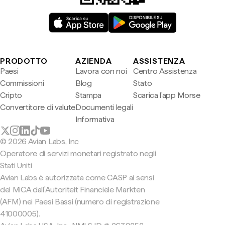
PRODOTTO
AZIENDA
ASSISTENZA
Paesi
Lavora con noi
Centro Assistenza
Commissioni
Blog
Stato
Cripto
Stampa
Scarica l'app Morse
Convertitore di valute
Documenti legali
Informativa
© 2026 Avian Labs, Inc
Operatore di servizi monetari registrato negli
Stati Uniti
Avian Labs è autorizzata come CASP ai sensi
del MiCA dall'Autoriteit Financiële Markten
(AFM) nei Paesi Bassi (numero di registrazione
41000005).