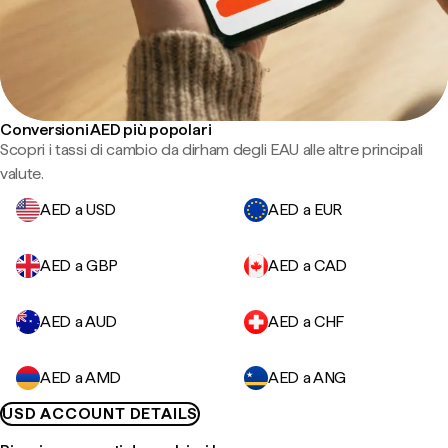
Conversioni AED più popolari
Scopri i tassi di cambio da dirham degli EAU alle altre principali
valute.
AED a USD
AED a EUR
AED a GBP
AED a CAD
AED a AUD
AED a CHF
AED a AMD
AED a ANG
USD ACCOUNT DETAILS