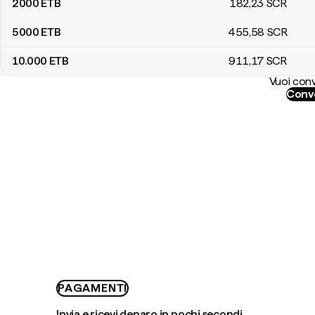
2000
ETB
182
,23
SCR
5000
ETB
455
,58
SCR
10.000
ETB
911
,17
SCR
Vuoi conv
Conve
PAGAMENTI
Invia e ricevi denaro in pochi secondi