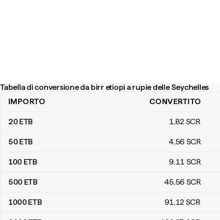
Tabella di conversione da birr etiopi a rupie delle Seychelles
IMPORTO
CONVERTITO
Tabella di conversione da birr etiopi a rupie delle Seychelles
20
ETB
1
,82
SCR
50
ETB
4
,56
SCR
100
ETB
9
,11
SCR
500
ETB
45
,56
SCR
1000
ETB
91
,12
SCR