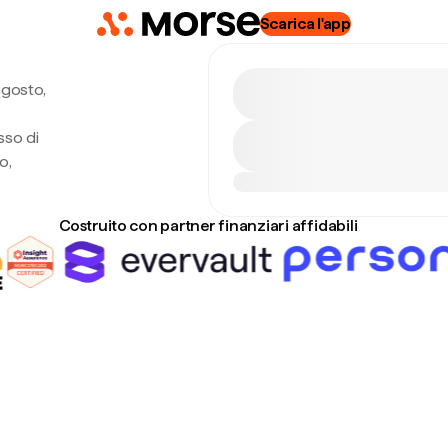
Scarica l'app
agosto,
sso di
o,
Costruito con partner finanziari affidabili