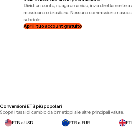
Dividi un conto, ripaga un amico, invia direttamente a
messicana o brasiliana. Nessuna commissione nascost
subdolo.
Apri il tuo account gratuito
Conversioni ETB più popolari
Scopri i tassi di cambio da birr etiopi alle altre principali valute.
ETB a USD
ETB a EUR
ET