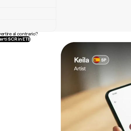
ertire al contrario?
rti SCR in ETB