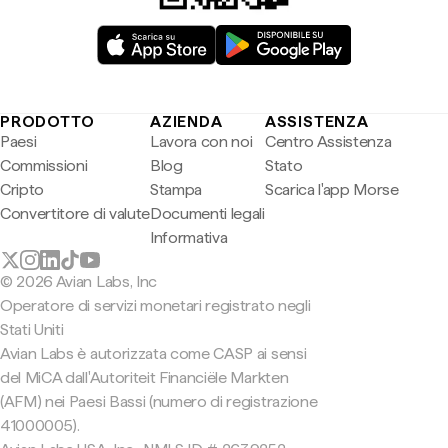
PRODOTTO
AZIENDA
ASSISTENZA
Paesi
Lavora con noi
Centro Assistenza
Commissioni
Blog
Stato
Cripto
Stampa
Scarica l'app Morse
Convertitore di valute
Documenti legali
Informativa
© 2026 Avian Labs, Inc
Operatore di servizi monetari registrato negli
Stati Uniti
Avian Labs è autorizzata come CASP ai sensi
del MiCA dall'Autoriteit Financiële Markten
(AFM) nei Paesi Bassi (numero di registrazione
41000005).