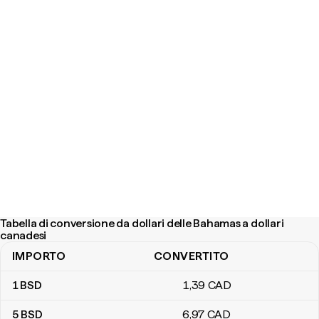
Tabella di conversione da dollari delle Bahamas a dollari
canadesi
IMPORTO
CONVERTITO
Tabella di conversione da dollari delle Bahamas a dollari canadesi
1
BSD
1
,39
CAD
5
BSD
6
,97
CAD