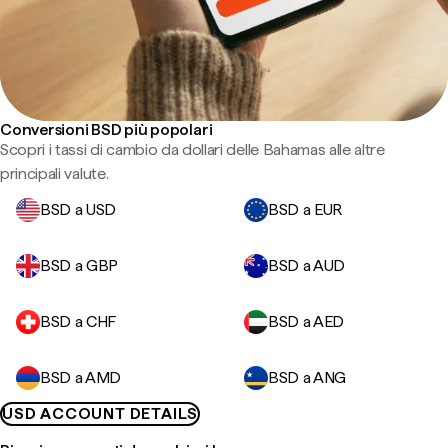
Conversioni BSD più popolari
Scopri i tassi di cambio da dollari delle Bahamas alle altre
principali valute.
BSD a USD
BSD a EUR
BSD a GBP
BSD a AUD
BSD a CHF
BSD a AED
BSD a AMD
BSD a ANG
USD ACCOUNT DETAILS