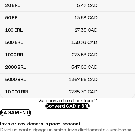
20
BRL
5
,47
CAD
50
BRL
13
,68
CAD
100
BRL
27
,35
CAD
500
BRL
136
,76
CAD
1000
BRL
273
,53
CAD
2000
BRL
547
,06
CAD
5000
BRL
1367
,65
CAD
10.000
BRL
2735
,30
CAD
Vuoi convertire al contrario?
Converti CAD in BRL
PAGAMENTI
Invia e ricevi denaro in pochi secondi
Dividi un conto, ripaga un amico, invia direttamente a una banca