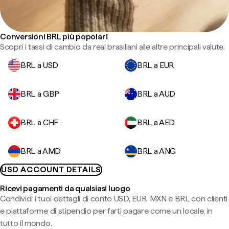
Conversioni BRL più popolari
Scopri i tassi di cambio da real brasiliani alle altre principali valute.
BRL a USD
BRL a EUR
BRL a GBP
BRL a AUD
BRL a CHF
BRL a AED
BRL a AMD
BRL a ANG
USD ACCOUNT DETAILS
Ricevi pagamenti da qualsiasi luogo
Condividi i tuoi dettagli di conto USD, EUR, MXN e BRL con clienti
e piattaforme di stipendio per farti pagare come un locale, in
tutto il mondo.