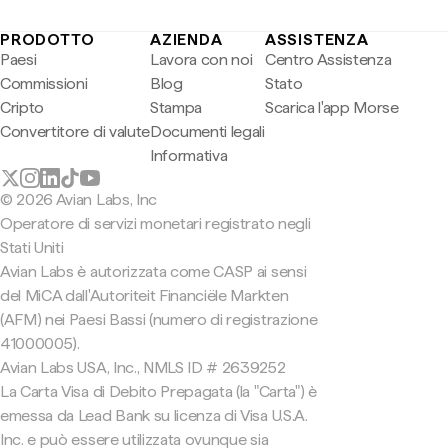
PRODOTTO
AZIENDA
ASSISTENZA
Paesi
Lavora con noi
Centro Assistenza
Commissioni
Blog
Stato
Cripto
Stampa
Scarica l'app Morse
Convertitore di valute
Documenti legali
Informativa
© 2026 Avian Labs, Inc
Operatore di servizi monetari registrato negli
Stati Uniti
Avian Labs è autorizzata come CASP ai sensi
del MiCA dall'Autoriteit Financiële Markten
(AFM) nei Paesi Bassi (numero di registrazione
41000005).
Avian Labs USA, Inc., NMLS ID # 2639252
La Carta Visa di Debito Prepagata (la "Carta") è
emessa da Lead Bank su licenza di Visa U.S.A.
Inc. e può essere utilizzata ovunque sia