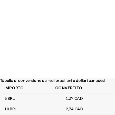
Tabella di conversione da real brasiliani a dollari canadesi
IMPORTO
CONVERTITO
Tabella di conversione da real brasiliani a dollari canadesi
5
BRL
1
,37
CAD
10
BRL
2
,74
CAD