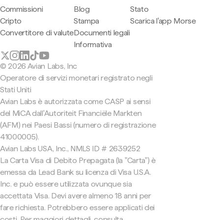
Commissioni
Blog
Stato
Cripto
Stampa
Scarica l'app Morse
Convertitore di valute
Documenti legali
Informativa
© 2026 Avian Labs, Inc
Operatore di servizi monetari registrato negli
Stati Uniti
Avian Labs è autorizzata come CASP ai sensi
del MiCA dall'Autoriteit Financiële Markten
(AFM) nei Paesi Bassi (numero di registrazione
41000005).
Avian Labs USA, Inc., NMLS ID # 2639252
La Carta Visa di Debito Prepagata (la "Carta") è
emessa da Lead Bank su licenza di Visa U.S.A.
Inc. e può essere utilizzata ovunque sia
accettata Visa. Devi avere almeno 18 anni per
fare richiesta. Potrebbero essere applicati dei
costi. Per maggiori dettagli, consulta