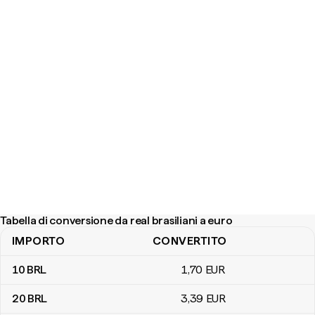
Tabella di conversione da real brasiliani a euro
IMPORTO
CONVERTITO
Tabella di conversione da real brasiliani a euro
10
BRL
1
,70
EUR
20
BRL
3
,39
EUR