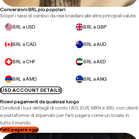
Conversioni BRL più popolari
Scopri i tassi di cambio da real brasiliani alle altre principali valute.
BRL a USD
BRL a GBP
BRL a CAD
BRL a AUD
BRL a CHF
BRL a AED
BRL a AMD
BRL a ANG
USD ACCOUNT DETAILS
Ricevi pagamenti da qualsiasi luogo
Condividi i tuoi dettagli di conto USD, EUR, MXN e BRL con clienti
e piattaforme di stipendio per farti pagare come un locale, in
tutto il mondo.
Fatti pagare oggi