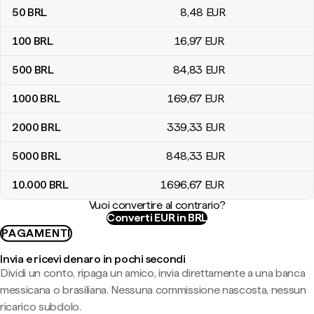
50
BRL
8
,48
EUR
100
BRL
16
,97
EUR
500
BRL
84
,83
EUR
1000
BRL
169
,67
EUR
2000
BRL
339
,33
EUR
5000
BRL
848
,33
EUR
10.000
BRL
1696
,67
EUR
Vuoi convertire al contrario?
Converti EUR in BRL
PAGAMENTI
Invia e ricevi denaro in pochi secondi
Dividi un conto, ripaga un amico, invia direttamente a una banca
messicana o brasiliana. Nessuna commissione nascosta, nessun
ricarico subdolo.