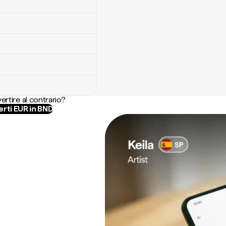
ertire al contrario?
rti EUR in BND