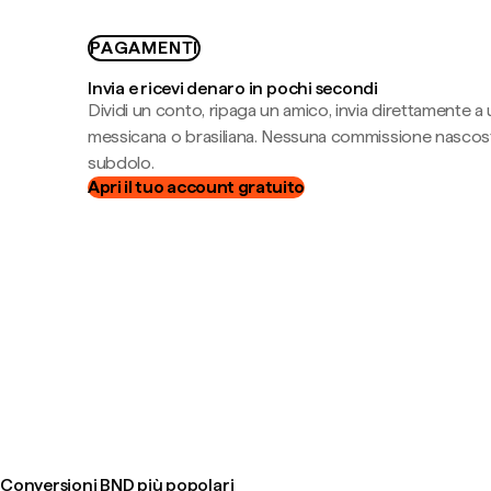
PAGAMENTI
Invia e ricevi denaro in pochi secondi
Dividi un conto, ripaga un amico, invia direttamente a
messicana o brasiliana. Nessuna commissione nascost
subdolo.
Apri il tuo account gratuito
Conversioni BND più popolari