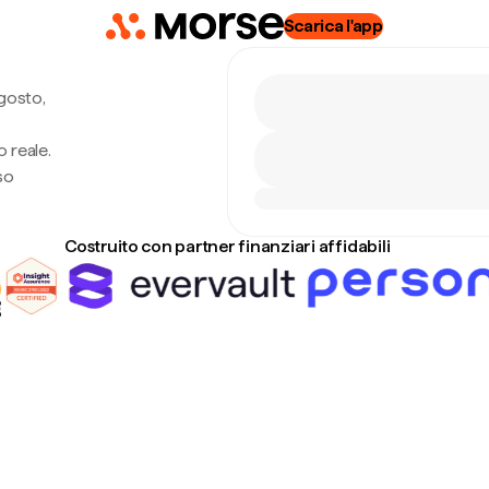
Scarica l'app
gosto,
 reale.
so
Costruito con partner finanziari affidabili