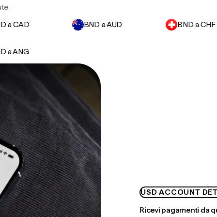
ute.
D a CAD
BND a AUD
BND a CHF
D a ANG
USD ACCOUNT DET
Ricevi pagamenti da q