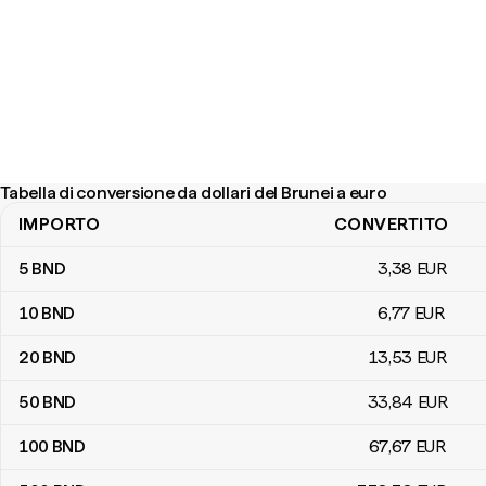
Tabella di conversione da dollari del Brunei a euro
IMPORTO
CONVERTITO
Tabella di conversione da dollari del Brunei a euro
5
BND
3
,38
EUR
10
BND
6
,77
EUR
20
BND
13
,53
EUR
50
BND
33
,84
EUR
100
BND
67
,67
EUR