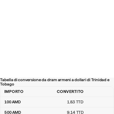
Tabella di conversione da dram armeni a dollari di Trinidad e
Tobago
IMPORTO
CONVERTITO
Tabella di conversione da dram armeni a dollari di Trinidad e Toba
100
AMD
1
,83
TTD
500
AMD
9
,14
TTD