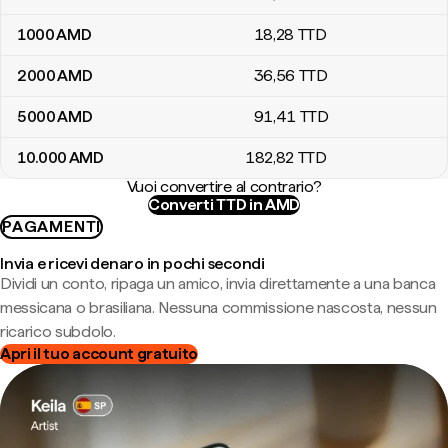
1000
AMD
18
,28
TTD
2000
AMD
36
,56
TTD
5000
AMD
91
,41
TTD
10.000
AMD
182
,82
TTD
Vuoi convertire al contrario?
Converti TTD in AMD
PAGAMENTI
Invia e ricevi denaro in pochi secondi
Dividi un conto, ripaga un amico, invia direttamente a una banca
messicana o brasiliana. Nessuna commissione nascosta, nessun
ricarico subdolo.
Apri il tuo account gratuito