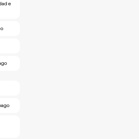
idad e
go
bago
obago