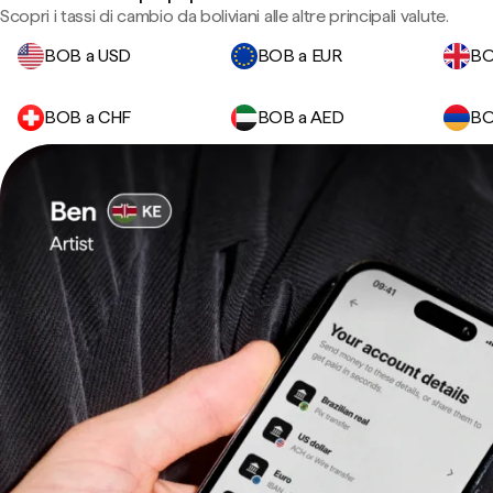
Scopri i tassi di cambio da boliviani alle altre principali valute.
BOB a USD
BOB a EUR
BO
BOB a CHF
BOB a AED
BO