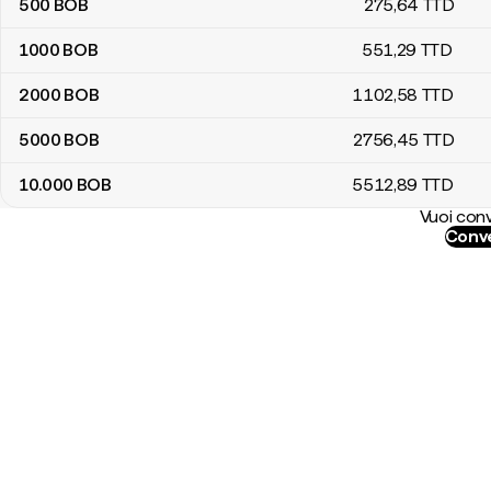
500
BOB
275
,64
TTD
1000
BOB
551
,29
TTD
2000
BOB
1102
,58
TTD
5000
BOB
2756
,45
TTD
10.000
BOB
5512
,89
TTD
Vuoi conv
Conve