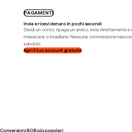
PAGAMENTI
Invia e ricevi denaro in pochi secondi
Dividi un conto, ripaga un amico, invia direttamente a
messicana o brasiliana. Nessuna commissione nascost
subdolo.
Apri il tuo account gratuito
Conversioni BOB più popolari