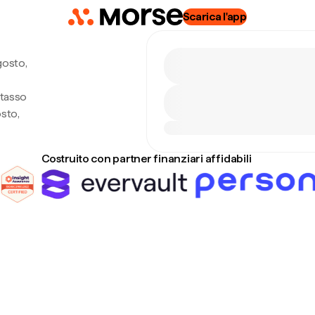
Scarica l'app
gosto,
 tasso
sto,
Costruito con partner finanziari affidabili