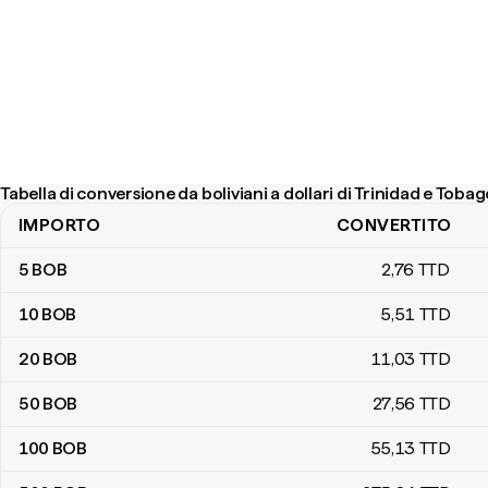
Tabella di conversione da boliviani a dollari di Trinidad e Toba
IMPORTO
CONVERTITO
Tabella di conversione da boliviani a dollari di Trinidad e Tobago
5
BOB
2
,76
TTD
10
BOB
5
,51
TTD
20
BOB
11
,03
TTD
50
BOB
27
,56
TTD
100
BOB
55
,13
TTD