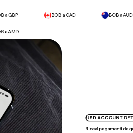
B a GBP
BOB a CAD
BOB a AUD
B a AMD
USD ACCOUNT DET
Ricevi pagamenti da q