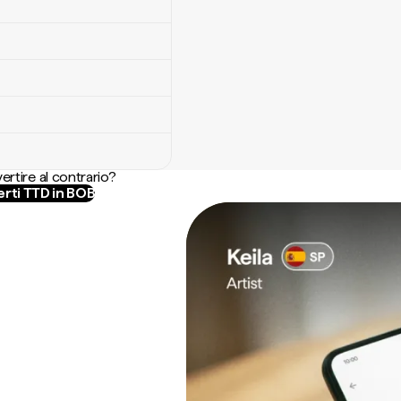
ertire al contrario?
rti TTD in BOB