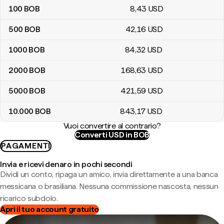
100
BOB
8
,43
USD
500
BOB
42
,16
USD
1000
BOB
84
,32
USD
2000
BOB
168
,63
USD
5000
BOB
421
,59
USD
10.000
BOB
843
,17
USD
Vuoi convertire al contrario?
Converti USD in BOB
PAGAMENTI
Invia e ricevi denaro in pochi secondi
Dividi un conto, ripaga un amico, invia direttamente a una banca
messicana o brasiliana. Nessuna commissione nascosta, nessun
ricarico subdolo.
Apri il tuo account gratuito