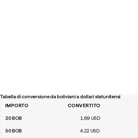
Tabella di conversione da boliviani a dollari statunitensi
IMPORTO
CONVERTITO
Tabella di conversione da boliviani a dollari statunitensi
20
BOB
1
,69
USD
50
BOB
4
,22
USD