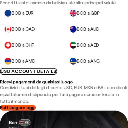
Scopri i tassi di cambio da boliviani alle altre principali valute.
BOB a EUR
BOB a GBP
BOB a CAD
BOB a AUD
BOB a CHF
BOB a AED
BOB a AMD
BOB a ANG
USD ACCOUNT DETAILS
Ricevi pagamenti da qualsiasi luogo
Condividi i tuoi dettagli di conto USD, EUR, MXN e BRL con clienti
e piattaforme di stipendio per farti pagare come un locale, in
tutto il mondo.
Fatti pagare oggi