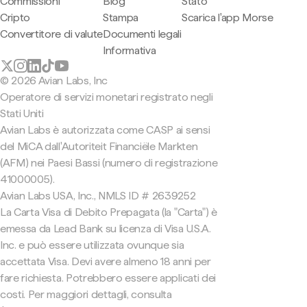
Commissioni
Blog
Stato
Cripto
Stampa
Scarica l'app Morse
Convertitore di valute
Documenti legali
Informativa
© 2026 Avian Labs, Inc
Operatore di servizi monetari registrato negli
Stati Uniti
Avian Labs è autorizzata come CASP ai sensi
del MiCA dall'Autoriteit Financiële Markten
(AFM) nei Paesi Bassi (numero di registrazione
41000005).
Avian Labs USA, Inc., NMLS ID # 2639252
La Carta Visa di Debito Prepagata (la "Carta") è
emessa da Lead Bank su licenza di Visa U.S.A.
Inc. e può essere utilizzata ovunque sia
accettata Visa. Devi avere almeno 18 anni per
fare richiesta. Potrebbero essere applicati dei
costi. Per maggiori dettagli, consulta