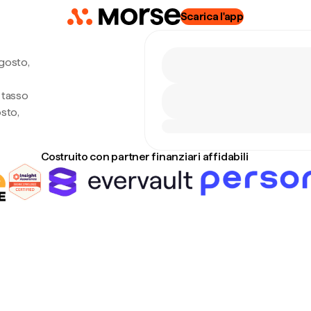
Scarica l'app
gosto,
l tasso
sto,
Costruito con partner finanziari affidabili