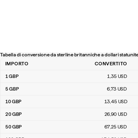
Tabella di conversione da sterline britanniche a dollari statunit
IMPORTO
CONVERTITO
Tabella di conversione da sterline britanniche a dollari statunitensi
1
GBP
1
,35
USD
5
GBP
6
,73
USD
10
GBP
13
,45
USD
20
GBP
26
,90
USD
50
GBP
67
,25
USD