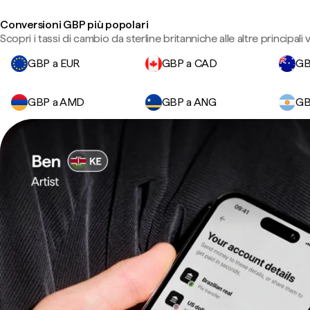
Conversioni GBP più popolari
Scopri i tassi di cambio da sterline britanniche alle altre principali v
GBP a EUR
GBP a CAD
GB
GBP a AMD
GBP a ANG
GB