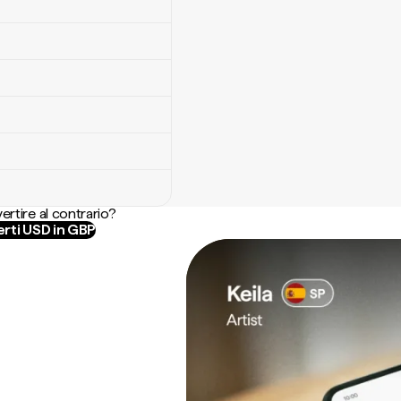
ertire al contrario?
rti USD in GBP