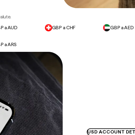
alute.
P a AUD
GBP a CHF
GBP a AED
P a ARS
USD ACCOUNT DET