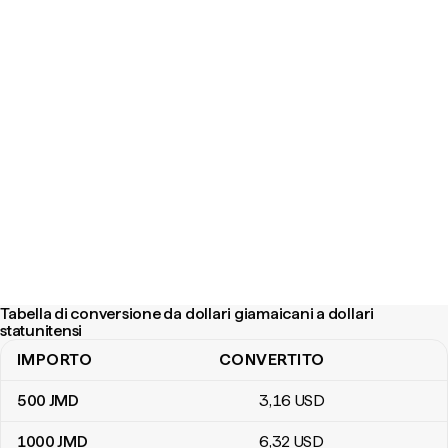
Tabella di conversione da dollari giamaicani a dollari
statunitensi
IMPORTO
CONVERTITO
Tabella di conversione da dollari giamaicani a dollari statunitensi
500
JMD
3
,16
USD
1000
JMD
6
,32
USD