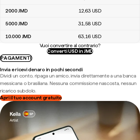
2000
JMD
12
,63
USD
5000
JMD
31
,58
USD
10.000
JMD
63
,16
USD
Vuoi convertire al contrario?
Converti USD in JMD
PAGAMENTI
Invia e ricevi denaro in pochi secondi
Dividi un conto, ripaga un amico, invia direttamente a una banca
messicana o brasiliana. Nessuna commissione nascosta, nessun
ricarico subdolo.
Apri il tuo account gratuito