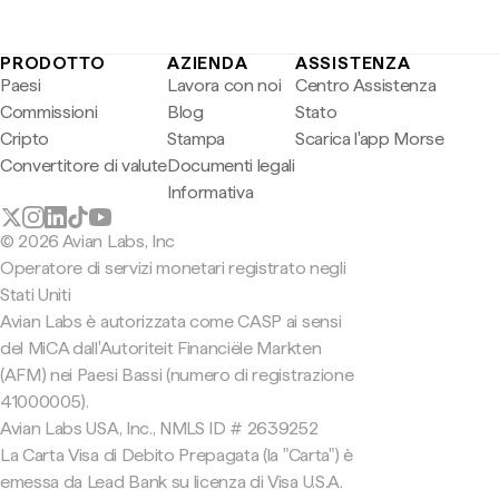
PRODOTTO
AZIENDA
ASSISTENZA
Paesi
Lavora con noi
Centro Assistenza
Commissioni
Blog
Stato
Cripto
Stampa
Scarica l'app Morse
Convertitore di valute
Documenti legali
Informativa
© 2026 Avian Labs, Inc
Operatore di servizi monetari registrato negli
Stati Uniti
Avian Labs è autorizzata come CASP ai sensi
del MiCA dall'Autoriteit Financiële Markten
(AFM) nei Paesi Bassi (numero di registrazione
41000005).
Avian Labs USA, Inc., NMLS ID # 2639252
La Carta Visa di Debito Prepagata (la "Carta") è
emessa da Lead Bank su licenza di Visa U.S.A.