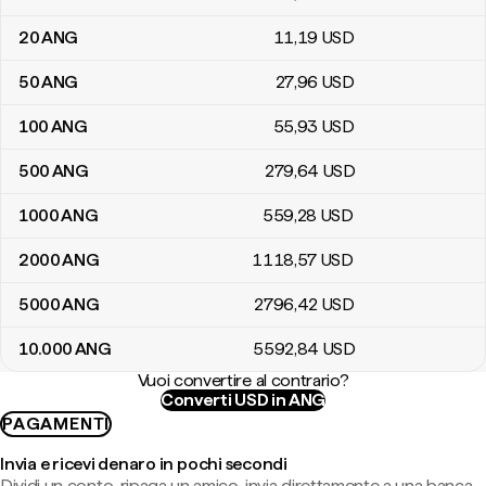
20
ANG
11
,19
USD
50
ANG
27
,96
USD
100
ANG
55
,93
USD
500
ANG
279
,64
USD
1000
ANG
559
,28
USD
2000
ANG
1118
,57
USD
5000
ANG
2796
,42
USD
10.000
ANG
5592
,84
USD
Vuoi convertire al contrario?
Converti USD in ANG
PAGAMENTI
Invia e ricevi denaro in pochi secondi
Dividi un conto, ripaga un amico, invia direttamente a una banca