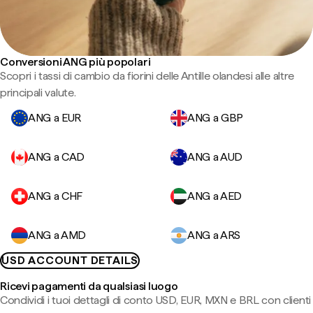
Conversioni ANG più popolari
Scopri i tassi di cambio da fiorini delle Antille olandesi alle altre
principali valute.
ANG a EUR
ANG a GBP
ANG a CAD
ANG a AUD
ANG a CHF
ANG a AED
ANG a AMD
ANG a ARS
USD ACCOUNT DETAILS
Ricevi pagamenti da qualsiasi luogo
Condividi i tuoi dettagli di conto USD, EUR, MXN e BRL con clienti