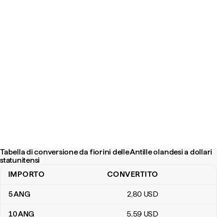
Tabella di conversione da fiorini delle Antille olandesi a dollari
statunitensi
IMPORTO
CONVERTITO
Tabella di conversione da fiorini delle Antille olandesi a dollari stat
5
ANG
2
,80
USD
10
ANG
5
,59
USD