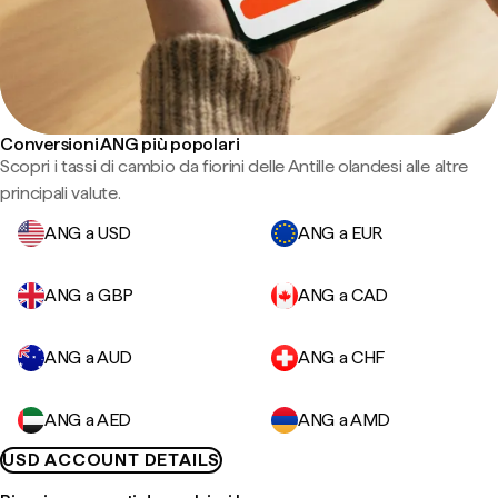
Conversioni ANG più popolari
Scopri i tassi di cambio da fiorini delle Antille olandesi alle altre
principali valute.
ANG a USD
ANG a EUR
ANG a GBP
ANG a CAD
ANG a AUD
ANG a CHF
ANG a AED
ANG a AMD
USD ACCOUNT DETAILS