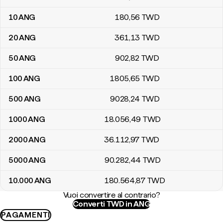
10
ANG
180
,56
TWD
20
ANG
361
,13
TWD
50
ANG
902
,82
TWD
100
ANG
1805
,65
TWD
500
ANG
9028
,24
TWD
1000
ANG
18.056
,49
TWD
2000
ANG
36.112
,97
TWD
5000
ANG
90.282
,44
TWD
10.000
ANG
180.564
,87
TWD
Vuoi convertire al contrario?
Converti TWD in ANG
PAGAMENTI