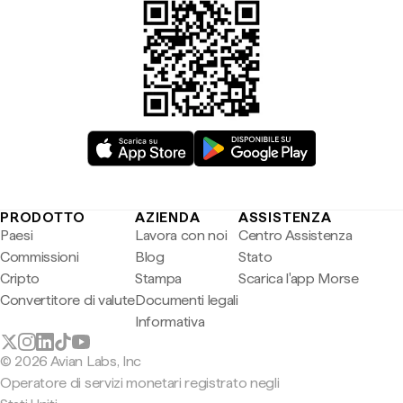
PRODOTTO
AZIENDA
ASSISTENZA
Paesi
Lavora con noi
Centro Assistenza
Commissioni
Blog
Stato
Cripto
Stampa
Scarica l'app Morse
Convertitore di valute
Documenti legali
Informativa
© 2026 Avian Labs, Inc
Operatore di servizi monetari registrato negli