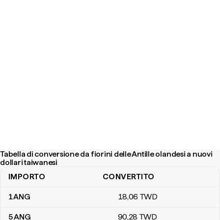
Tabella di conversione da fiorini delle Antille olandesi a nuovi
dollari taiwanesi
IMPORTO
CONVERTITO
Tabella di conversione da fiorini delle Antille olandesi a nuovi dolla
1
ANG
18
,06
TWD
5
ANG
90
,28
TWD