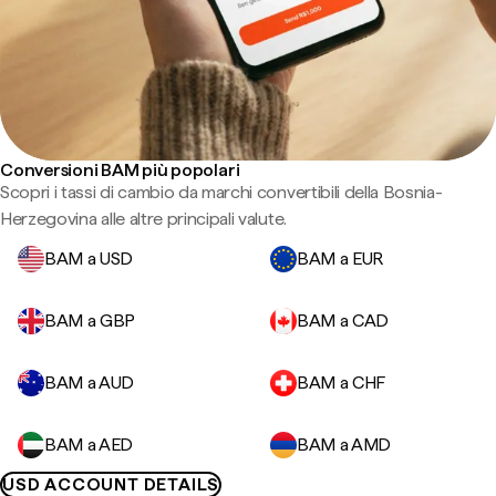
Conversioni BAM più popolari
Scopri i tassi di cambio da marchi convertibili della Bosnia-
Herzegovina alle altre principali valute.
BAM a USD
BAM a EUR
BAM a GBP
BAM a CAD
BAM a AUD
BAM a CHF
BAM a AED
BAM a AMD
USD ACCOUNT DETAILS