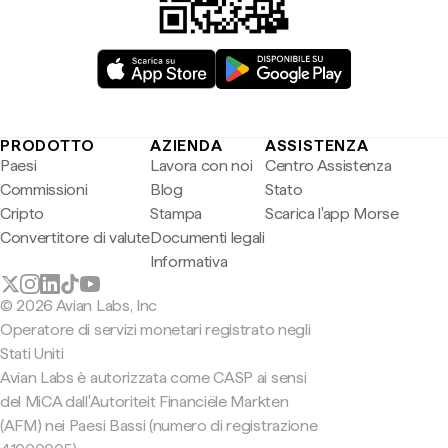
PRODOTTO
AZIENDA
ASSISTENZA
Paesi
Lavora con noi
Centro Assistenza
Commissioni
Blog
Stato
Cripto
Stampa
Scarica l'app Morse
Convertitore di valute
Documenti legali
Informativa
© 2026 Avian Labs, Inc
Operatore di servizi monetari registrato negli
Stati Uniti
Avian Labs è autorizzata come CASP ai sensi
del MiCA dall'Autoriteit Financiële Markten
(AFM) nei Paesi Bassi (numero di registrazione