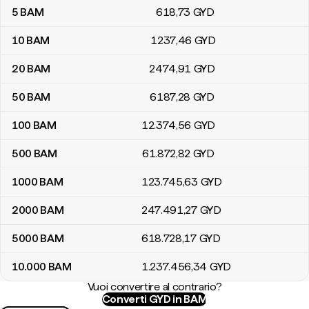
5
BAM
618
,73
GYD
10
BAM
1237
,46
GYD
20
BAM
2474
,91
GYD
50
BAM
6187
,28
GYD
100
BAM
12.374
,56
GYD
500
BAM
61.872
,82
GYD
1000
BAM
123.745
,63
GYD
2000
BAM
247.491
,27
GYD
5000
BAM
618.728
,17
GYD
10.000
BAM
1.237.456
,34
GYD
Vuoi convertire al contrario?
Converti GYD in BAM