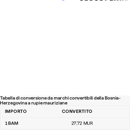
Tabella di conversione da marchi convertibili della Bosnia-
Herzegovina a rupie mauriziane
IMPORTO
CONVERTITO
Tabella di conversione da marchi convertibili della Bosnia-Herzeg
1
BAM
27
,72
MUR