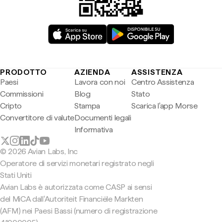
PRODOTTO
AZIENDA
ASSISTENZA
Paesi
Lavora con noi
Centro Assistenza
Commissioni
Blog
Stato
Cripto
Stampa
Scarica l'app Morse
Convertitore di valute
Documenti legali
Informativa
© 2026 Avian Labs, Inc
Operatore di servizi monetari registrato negli
Stati Uniti
Avian Labs è autorizzata come CASP ai sensi
del MiCA dall'Autoriteit Financiële Markten
(AFM) nei Paesi Bassi (numero di registrazione