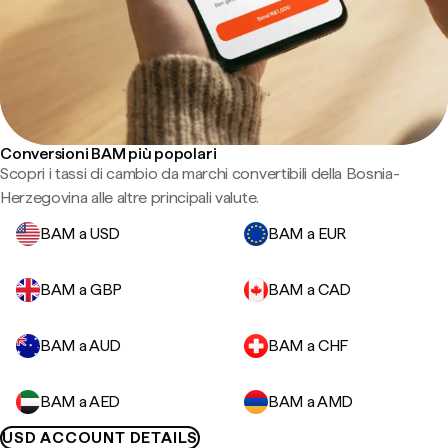
Conversioni BAM più popolari
Scopri i tassi di cambio da marchi convertibili della Bosnia-
Herzegovina alle altre principali valute.
BAM a USD
BAM a EUR
BAM a GBP
BAM a CAD
BAM a AUD
BAM a CHF
BAM a AED
BAM a AMD
USD ACCOUNT DETAILS