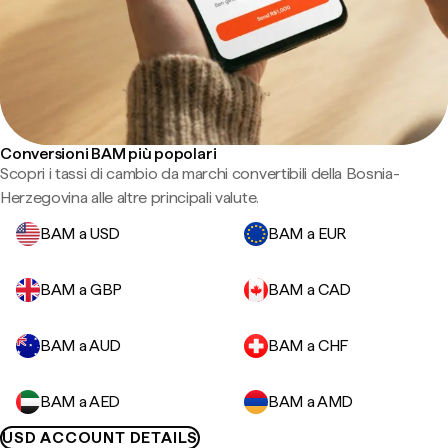
Conversioni BAM più popolari
Scopri i tassi di cambio da marchi convertibili della Bosnia-
Herzegovina alle altre principali valute.
BAM a USD
BAM a EUR
BAM a GBP
BAM a CAD
BAM a AUD
BAM a CHF
BAM a AED
BAM a AMD
USD ACCOUNT DETAILS