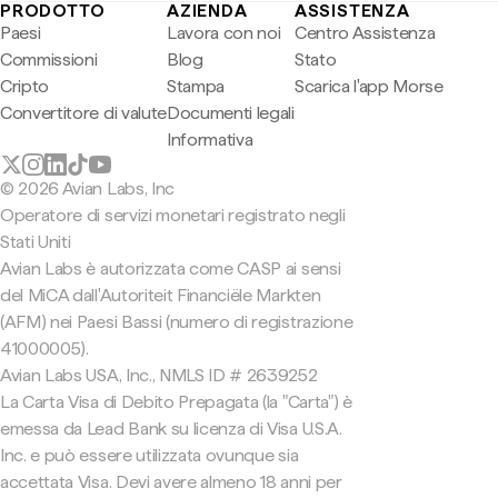
PRODOTTO
AZIENDA
ASSISTENZA
Paesi
Lavora con noi
Centro Assistenza
Commissioni
Blog
Stato
Cripto
Stampa
Scarica l'app Morse
Convertitore di valute
Documenti legali
Informativa
© 2026 Avian Labs, Inc
Operatore di servizi monetari registrato negli
Stati Uniti
Avian Labs è autorizzata come CASP ai sensi
del MiCA dall'Autoriteit Financiële Markten
(AFM) nei Paesi Bassi (numero di registrazione
41000005).
Avian Labs USA, Inc., NMLS ID # 2639252
La Carta Visa di Debito Prepagata (la "Carta") è
emessa da Lead Bank su licenza di Visa U.S.A.
Inc. e può essere utilizzata ovunque sia
accettata Visa. Devi avere almeno 18 anni per