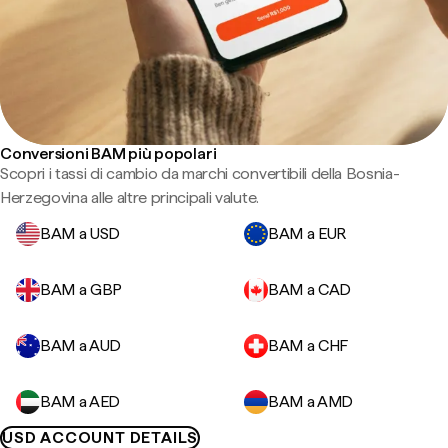
Conversioni BAM più popolari
Scopri i tassi di cambio da marchi convertibili della Bosnia-
Herzegovina alle altre principali valute.
BAM a USD
BAM a EUR
BAM a GBP
BAM a CAD
BAM a AUD
BAM a CHF
BAM a AED
BAM a AMD
USD ACCOUNT DETAILS