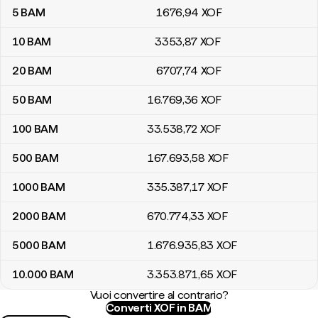
5
BAM
1676
,94
XOF
10
BAM
3353
,87
XOF
20
BAM
6707
,74
XOF
50
BAM
16.769
,36
XOF
100
BAM
33.538
,72
XOF
500
BAM
167.693
,58
XOF
1000
BAM
335.387
,17
XOF
2000
BAM
670.774
,33
XOF
5000
BAM
1.676.935
,83
XOF
10.000
BAM
3.353.871
,65
XOF
Vuoi convertire al contrario?
Converti XOF in BAM