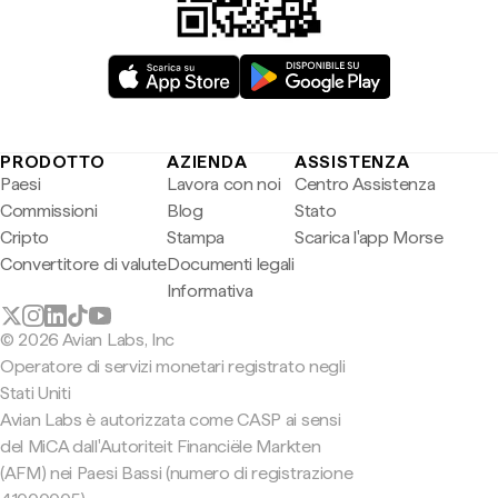
PRODOTTO
AZIENDA
ASSISTENZA
Paesi
Lavora con noi
Centro Assistenza
Commissioni
Blog
Stato
Cripto
Stampa
Scarica l'app Morse
Convertitore di valute
Documenti legali
Informativa
© 2026 Avian Labs, Inc
Operatore di servizi monetari registrato negli
Stati Uniti
Avian Labs è autorizzata come CASP ai sensi
del MiCA dall'Autoriteit Financiële Markten
(AFM) nei Paesi Bassi (numero di registrazione