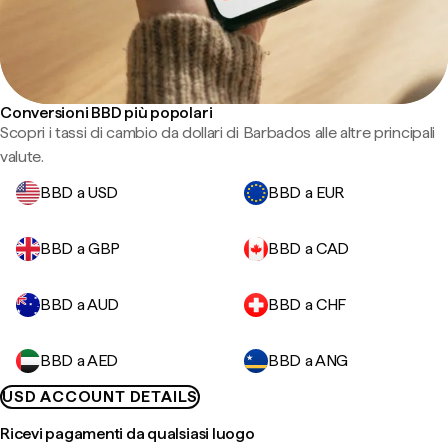
Conversioni BBD più popolari
Scopri i tassi di cambio da dollari di Barbados alle altre principali
valute.
BBD a USD
BBD a EUR
BBD a GBP
BBD a CAD
BBD a AUD
BBD a CHF
BBD a AED
BBD a ANG
USD ACCOUNT DETAILS
Ricevi pagamenti da qualsiasi luogo