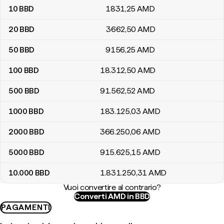
10
BBD
1831
,25
AMD
20
BBD
3662
,50
AMD
50
BBD
9156
,25
AMD
100
BBD
18.312
,50
AMD
500
BBD
91.562
,52
AMD
1000
BBD
183.125
,03
AMD
2000
BBD
366.250
,06
AMD
5000
BBD
915.625
,15
AMD
10.000
BBD
1.831.250
,31
AMD
Vuoi convertire al contrario?
Converti AMD in BBD
PAGAMENTI