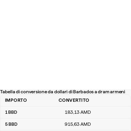
Tabella di conversione da dollari di Barbados a dram armeni
IMPORTO
CONVERTITO
Tabella di conversione da dollari di Barbados a dram armeni
1
BBD
183
,13
AMD
5
BBD
915
,63
AMD