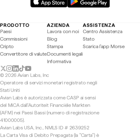
PRODOTTO
AZIENDA
ASSISTENZA
Paesi
Lavora con noi
Centro Assistenza
Commissioni
Blog
Stato
Cripto
Stampa
Scarica l'app Morse
Convertitore di valute
Documenti legali
Informativa
© 2026 Avian Labs, Inc
Operatore di servizi monetari registrato negli
Stati Uniti
Avian Labs è autorizzata come CASP ai sensi
del MiCA dall'Autoriteit Financiële Markten
(AFM) nei Paesi Bassi (numero di registrazione
41000005).
Avian Labs USA, Inc., NMLS ID # 2639252
La Carta Visa di Debito Prepagata (la "Carta") è