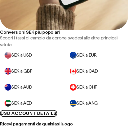
Conversioni SEK più popolari
Scopri i tassi di cambio da corone svedesi alle altre principali
valute.
SEK a USD
SEK a EUR
SEK a GBP
SEK a CAD
SEK a AUD
SEK a CHF
SEK a AED
SEK a ANG
USD ACCOUNT DETAILS
Ricevi pagamenti da qualsiasi luogo