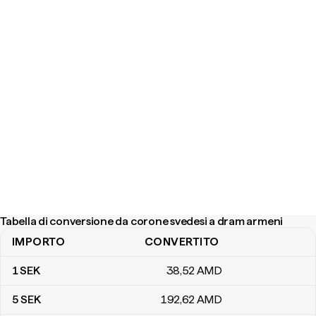
Tabella di conversione da corone svedesi a dram armeni
IMPORTO
CONVERTITO
Tabella di conversione da corone svedesi a dram armeni
1
SEK
38
,52
AMD
5
SEK
192
,62
AMD