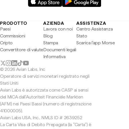
PRODOTTO
AZIENDA
ASSISTENZA
Paesi
Lavora con noi
Centro Assistenza
Commissioni
Blog
Stato
Cripto
Stampa
Scarica l'app Morse
Convertitore di valute
Documenti legali
Informativa
© 2026 Avian Labs, Inc
Operatore di servizi monetari registrato negli
Stati Uniti
Avian Labs è autorizzata come CASP ai sensi
del MiCA dall'Autoriteit Financiële Markten
(AFM) nei Paesi Bassi (numero di registrazione
41000005).
Avian Labs USA, Inc., NMLS ID # 2639252
La Carta Visa di Debito Prepagata (la "Carta") è