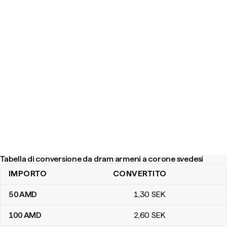
Tabella di conversione da dram armeni a corone svedesi
IMPORTO
CONVERTITO
Tabella di conversione da dram armeni a corone svedesi
50
AMD
1
,30
SEK
100
AMD
2
,60
SEK