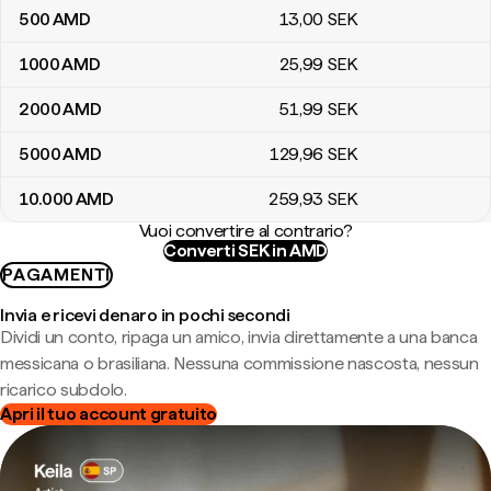
500
AMD
13
,00
SEK
1000
AMD
25
,99
SEK
2000
AMD
51
,99
SEK
5000
AMD
129
,96
SEK
10.000
AMD
259
,93
SEK
Vuoi convertire al contrario?
Converti SEK in AMD
PAGAMENTI
Invia e ricevi denaro in pochi secondi
Dividi un conto, ripaga un amico, invia direttamente a una banca
messicana o brasiliana. Nessuna commissione nascosta, nessun
ricarico subdolo.
Apri il tuo account gratuito