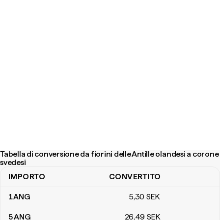
Tabella di conversione da fiorini delle Antille olandesi a corone
svedesi
IMPORTO
CONVERTITO
Tabella di conversione da fiorini delle Antille olandesi a corone sv
1
ANG
5
,30
SEK
5
ANG
26
,49
SEK