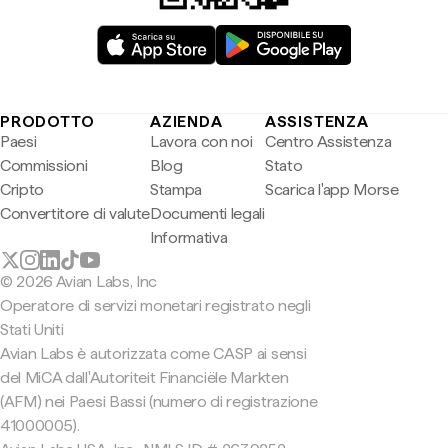
PRODOTTO
AZIENDA
ASSISTENZA
Paesi
Lavora con noi
Centro Assistenza
Commissioni
Blog
Stato
Cripto
Stampa
Scarica l'app Morse
Convertitore di valute
Documenti legali
Informativa
© 2026 Avian Labs, Inc
Operatore di servizi monetari registrato negli
Stati Uniti
Avian Labs è autorizzata come CASP ai sensi
del MiCA dall'Autoriteit Financiële Markten
(AFM) nei Paesi Bassi (numero di registrazione
41000005).