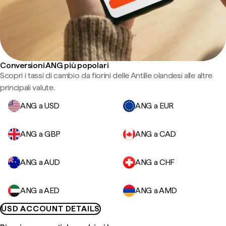
Conversioni ANG più popolari
Scopri i tassi di cambio da fiorini delle Antille olandesi alle altre
principali valute.
ANG a USD
ANG a EUR
ANG a GBP
ANG a CAD
ANG a AUD
ANG a CHF
ANG a AED
ANG a AMD
USD ACCOUNT DETAILS