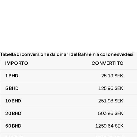
Tabella di conversione da dinari del Bahrein a corone svedesi
IMPORTO
CONVERTITO
Tabella di conversione da dinari del Bahrein a corone svedesi
1
BHD
25
,19
SEK
5
BHD
125
,96
SEK
10
BHD
251
,93
SEK
20
BHD
503
,86
SEK
50
BHD
1259
,64
SEK