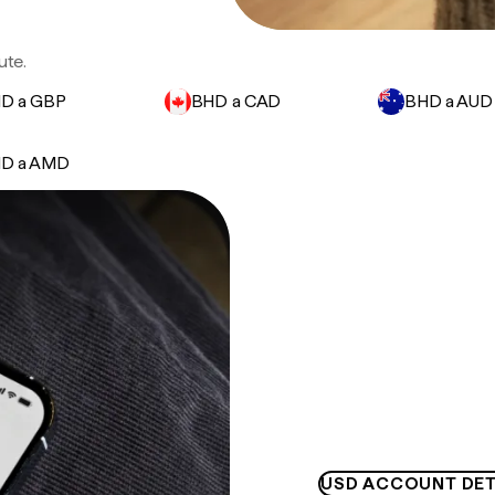
ute.
D a GBP
BHD a CAD
BHD a AUD
D a AMD
USD ACCOUNT DET