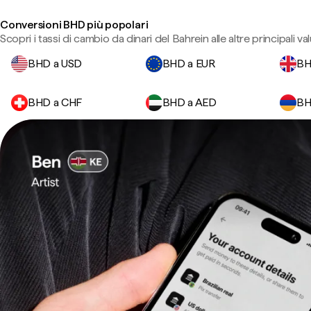
Conversioni BHD più popolari
Scopri i tassi di cambio da dinari del Bahrein alle altre principali val
BHD a USD
BHD a EUR
BH
BHD a CHF
BHD a AED
BH