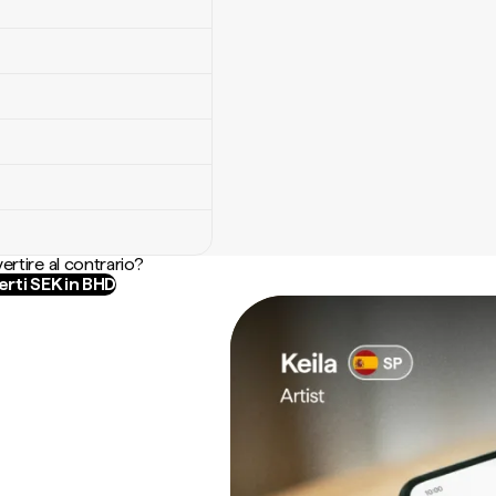
ertire al contrario?
rti SEK in BHD