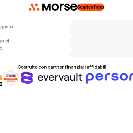
Scarica l'app
agosto,
so di
o,
Costruito con partner finanziari affidabili